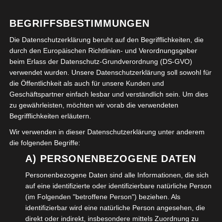
Viele Wolfenbütteler werden uns sicher schon gesehen
BEGRIFFSBESTIMMUNGEN
haben. Am Stadtgraben, direkt unterhalb des neuen
Die Datenschutzerklärung beruht auf den Begrifflichkeiten, die
„Alten Kaffeehaus“, wird seit 2003 jeden
durch den Europäischen Richtlinien- und Verordnungsgeber
Sonntagmorgen Boules gespielt. Gemäß den Vorbildern
beim Erlass der Datenschutz-Grundverordnung (DS-GVO)
im südlichen Frankreich treffen wir uns hier um 11:00
verwendet wurden. Unsere Datenschutzerklärung soll sowohl für
Uhr in lockerer Runde, um mittels Werfen von
die Öffentlichkeit als auch für unsere Kunden und
Geschäftspartner einfach lesbar und verständlich sein. Um dies
Stahlkugeln in Richtung einer kleinen Holzkugel, genannt
zu gewährleisten, möchten wir vorab die verwendeten
„cochonet“, auf deutsch übersetzt „kleines
Begrifflichkeiten erläutern.
Schweinchen“, die Siegermannschaft zu ermitteln. Wir
Wir verwenden in dieser Datenschutzerklärung unter anderem
kommen dann mit unserem kleinen Köfferchen, in dem
die folgenden Begriffe:
sich zumindest drei Stahlkugeln befinden. Besser
A) PERSONENBEZOGENE DATEN
ausgestattet können sich darin auch bis zu sechs
Personenbezogene Daten sind alle Informationen, die sich
Stahlkugeln befinden und eben die besagte kleine
auf eine identifizierte oder identifizierbare natürliche Person
Zielkugel. Des weiteren reichlich Zubehör, wie z.B.
(im Folgenden "betroffene Person") beziehen. Als
Maßband zum Messen der Abstände, Magneten zum
identifizierbar wird eine natürliche Person angesehen, die
direkt oder indirekt, insbesondere mittels Zuordnung zu
Aufheben der Kugel, Zähler auch pointeur genannt,