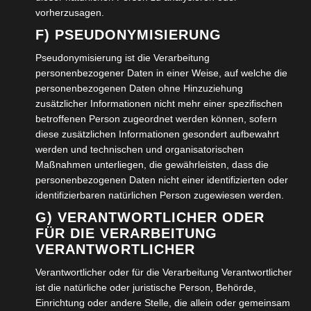
Mannschaft liegen pro Aufnahme am nächsten an der
vorherzusagen.
Holzkugel, dann entscheidet in der dritten Runde der
F) PSEUDONYMISIERUNG
Gnadenwurf, also nur noch eine Kugel muß nun näher
Pseudonymisierung ist die Verarbeitung
sein als die anderen. Dies ist aber bei den
personenbezogener Daten in einer Weise, auf welche die
Stadtgrabenbouler noch nie vorgekommen, da sogar
personenbezogenen Daten ohne Hinzuziehung
zusätzlicher Informationen nicht mehr einer spezifischen
Profispieler aus Braunschweig und Salzgitter und
betroffenen Person zugeordnet werden können, sofern
Stadtmeister aus Wolfenbüttel und Braunschweig, die
diese zusätzlichen Informationen gesondert aufbewahrt
manchmal mitspielen, auch ihre Schwächen haben und
werden und technischen und organisatorischen
ausgetrickst werden können. Es ist eben auch ein Spiel
Maßnahmen unterliegen, die gewährleisten, dass die
personenbezogenen Daten nicht einer identifizierten oder
der Strategie und des Zusammenspiels mit Profis und
identifizierbaren natürlichen Person zugewiesen werden.
Laienspielern, den Lernenden
G) VERANTWORTLICHER ODER
FÜR DIE VERARBEITUNG
Nun nähern wir uns dem eigentlichen Spiel, denn die
VERANTWORTLICHER
Teams sind inzwischen ermittelt. Die erste Aufnahme
Verantwortlicher oder für die Verarbeitung Verantwortlicher
beginnt, ein/e Teamspieler/in =Leger/in wirft nun die
ist die natürliche oder juristische Person, Behörde,
kleine Holzkugel und gleich darauf eine Stahlkugel hinter
Einrichtung oder andere Stelle, die allein oder gemeinsam