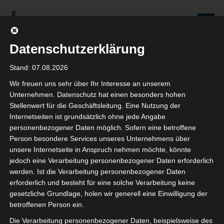
Zum
Inhalt
Seniorenredaktion
springen
Wolfenbüttel
Datenschutzerklärung
WIR WERDEN NICHT NUR ÄLTER, WIR WERDEN AUCH IMMER BESSER!
Stand: 07.08.2026
Wir freuen uns sehr über Ihr Interesse an unserem
Beiträge
Unternehmen. Datenschutz hat einen besonders hohen
Stellenwert für die Geschäftsleitung. Eine Nutzung der
Internetseiten ist grundsätzlich ohne jede Angabe
personenbezogener Daten möglich. Sofern eine betroffene
Person besondere Services unseres Unternehmens über
Die Stadtgrabenbouler von
unsere Internetseite in Anspruch nehmen möchte, könnte
jedoch eine Verarbeitung personenbezogener Daten erforderlich
Wolfenbüttel
werden. Ist die Verarbeitung personenbezogener Daten
erforderlich und besteht für eine solche Verarbeitung keine
7. DEZEMBER 2020
gesetzliche Grundlage, holen wir generell eine Einwilligung der
SENIOR DETLEF
betroffenen Person ein.
KOMMENTAR SCHREIBEN
Die Verarbeitung personenbezogener Daten, beispielsweise des