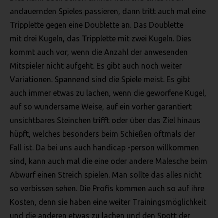
verstehen gibt, dass sie mit der Verarbeitung der sie
andauernden Spieles passieren, dann tritt auch mal eine
betreffenden personenbezogenen Daten einverstanden ist.
Tripplette gegen eine Doublette an. Das Doublette
mit drei Kugeln, das Tripplette mit zwei Kugeln. Dies
NAME UND ANSCHRIFT DES FÜR DIE
kommt auch vor, wenn die Anzahl der anwesenden
VERARBEITUNG VERANTWORTLICHEN
Mitspieler nicht aufgeht. Es gibt auch noch weiter
Verantwortlicher im Sinne der Datenschutz-Grundverordnung,
Variationen. Spannend sind die Spiele meist. Es gibt
sonstiger in den Mitgliedstaaten der Europäischen Union
auch immer etwas zu lachen, wenn die geworfene Kugel,
geltenden Datenschutzgesetze und anderer Bestimmungen mit
auf so wundersame Weise, auf ein vorher garantiert
datenschutzrechtlichem Charakter ist:
unsichtbares Steinchen trifft oder über das Ziel hinaus
Seniorenredaktion Wolfenbüttel
hüpft, welches besonders beim Schießen oftmals der
Detlef Puchert
Fall ist. Da bei uns auch handicap -person willkommen
Saffeweg 39
sind, kann auch mal die eine oder andere Malesche beim
38304 Wolfenbüttel - DE
Abwurf einen Streich spielen. Man sollte das alles nicht
Telefon: 05331-929763
so verbissen sehen. Die Profis kommen auch so auf ihre
E-Mail:
Kosten, denn sie haben eine weiter Trainingsmöglichkeit
und die anderen etwas zu lachen und den Spott der