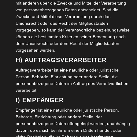
her. Diese sollte nun im Idealfall direkt an der Zielkugel
mit anderen über die Zwecke und Mittel der Verarbeitung
sich befinden. Die Art und Weise des Wurfes bestimmt
von personenbezogenen Daten entscheidet. Sind die
Zwecke und Mittel dieser Verarbeitung durch das
die Bodenbeschaffenheit. Die Kugel kann im Stehen, in
Unionsrecht oder das Recht der Mitgliedstaaten
der Hocke, im Bogen oder gerollt werden.
vorgegeben, so kann der Verantwortliche beziehungsweise
können die bestimmten Kriterien seiner Benennung nach
Wie, das bekommt man meist nach mehreren Würfen
dem Unionsrecht oder dem Recht der Mitgliedstaaten
vorgesehen werden.
heraus. Beide Füße sollten aber innerhalb des Kreises
H) AUFTRAGSVERARBEITER
(wird vor dem Wurf auf dem Boden gemalt und
bestimmt die Abwurfstelle für diese Aufnahme) stehen
Auftragsverarbeiter ist eine natürliche oder juristische
Person, Behörde, Einrichtung oder andere Stelle, die
und die Kugel sollte aus der Faust heraus gespielt
personenbezogene Daten im Auftrag des Verantwortlichen
werden, wobei die Kugel nach unten zeigt. Der Spieler
verarbeitet.
des anderen Teams muss nun die Kugel weg schießen
I) EMPFÄNGER
oder touchieren um seine Kugel besser zu platzieren.
Empfänger ist eine natürliche oder juristische Person,
Dies macht in der Regel derjenige, der am besten
Behörde, Einrichtung oder andere Stelle, der
schießen kann. Hat er es nicht geschafft muss er noch
personenbezogene Daten offengelegt werden, unabhängig
einmal oder ein anderer seines Teams, so lange bis eine
davon, ob es sich bei ihr um einen Dritten handelt oder