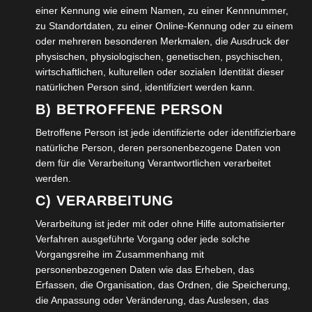
einer Kennung wie einem Namen, zu einer Kennnummer,
Handschuhe zum Werfen der Kugeln, Tücher zum
zu Standortdaten, zu einer Online-Kennung oder zu einem
Abputzen der Kugeln und natürlich reichlich Wasser.
oder mehreren besonderen Merkmalen, die Ausdruck der
physischen, physiologischen, genetischen, psychischen,
Eigentlich soll zu diesem Spiel Rotwein und Pastis
wirtschaftlichen, kulturellen oder sozialen Identität dieser
gereicht werden, da wir uns aber in Deutschland
natürlichen Person sind, identifiziert werden kann.
befinden, wird das als Doping gewertet und seit
B) BETROFFENE PERSON
geraumer Zeit nicht mehr zugelassen, sei denn, es gibt
Betroffene Person ist jede identifizierte oder identifizierbare
einen besonderen Anlass dazu und Anlässe finden wir
natürliche Person, deren personenbezogene Daten von
immer wieder aufs Neue. Zum Beispiel unser 5-jähriges
dem für die Verarbeitung Verantwortlichen verarbeitet
und 10-jähriges Boulesfest, zu dem wir alle
werden.
Wolfenbütteler eingeladen hatten, um den
C) VERARBEITUNG
Bekanntheitsgrad des Spieles zu erhöhen.
Verarbeitung ist jeder mit oder ohne Hilfe automatisierter
Verfahren ausgeführte Vorgang oder jede solche
Vorgangsreihe im Zusammenhang mit
Wir sind soweit, wenn wir uns alle begrüßt haben, dass
personenbezogenen Daten wie das Erheben, das
Erfassen, die Organisation, das Ordnen, die Speicherung,
die Teams, die gegeneinander antreten sollen, ermittelt
die Anpassung oder Veränderung, das Auslesen, das
werden können. Die Stadtgrabenbouler von