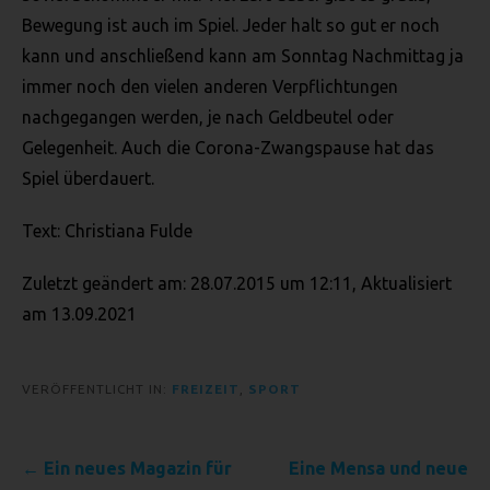
Mittels eines Cookies können die Informationen und Angebote
Bewegung ist auch im Spiel. Jeder halt so gut er noch
auf unserer Internetseite im Sinne des Benutzers optimiert
werden. Cookies ermöglichen uns, wie bereits erwähnt, die
kann und anschließend kann am Sonntag Nachmittag ja
Benutzer unserer Internetseite wiederzuerkennen. Zweck dieser
immer noch den vielen anderen Verpflichtungen
Wiedererkennung ist es, den Nutzern die Verwendung unserer
nachgegangen werden, je nach Geldbeutel oder
Internetseite zu erleichtern. Der Benutzer einer Internetseite, die
Gelegenheit. Auch die Corona-Zwangspause hat das
Cookies verwendet, muss beispielsweise nicht bei jedem
Besuch der Internetseite erneut seine Zugangsdaten eingeben,
Spiel überdauert.
weil dies von der Internetseite und dem auf dem
Computersystem des Benutzers abgelegten Cookie
Text: Christiana Fulde
übernommen wird. Ein weiteres Beispiel ist das Cookie eines
Warenkorbes im Online-Shop. Der Online-Shop merkt sich die
Zuletzt geändert am: 28.07.2015 um 12:11, Aktualisiert
Artikel, die ein Kunde in den virtuellen Warenkorb gelegt hat,
am 13.09.2021
über ein Cookie.
Die betroffene Person kann die Setzung von Cookies durch
unsere Internetseite jederzeit mittels einer entsprechenden
VERÖFFENTLICHT IN:
FREIZEIT
,
SPORT
Einstellung des genutzten Internetbrowsers verhindern und
damit der Setzung von Cookies dauerhaft widersprechen.
Ferner können bereits gesetzte Cookies jederzeit über einen
Beitragsnavigation
← Ein neues Magazin für
Eine Mensa und neue
Internetbrowser oder andere Softwareprogramme gelöscht