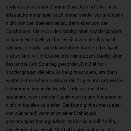
COOKIES
anderen zu ertragen. Dumme Sprüche sind zwar nicht
Die Internetseiten verwenden Cookies. Cookies sind
erlaubt, kommen aber auch immer wieder vor und wenn
Textdateien, welche über einen Internetbrowser auf einem
nicht von den Spielern selbst, dann eben von den
Computersystem abgelegt und gespeichert werden.
Zuschauern. Viele von den Stadtgraben Spaziergängern
Zahlreiche Internetseiten und Server verwenden Cookies. Viele
schauen eine Weile zu, lassen sich von uns das Spiel
Cookies enthalten eine sogenannte Cookie-ID. Eine Cookie-ID
erklären, sie oder wir erklären ihren Kindern das Spiel
ist eine eindeutige Kennung des Cookies. Sie besteht aus einer
Zeichenfolge, durch welche Internetseiten und Server dem
und so sind wir mittlerweile für einige zum Stadtgraben
konkreten Internetbrowser zugeordnet werden können, in dem
Bestandteil am Sonntag geworden. Ein Ziel für
das Cookie gespeichert wurde. Dies ermöglicht es den
Spaziergänger, die eine Zeitlang zuschauen, um dann
besuchten Internetseiten und Servern, den individuellen
weiter zu marschieren. Kinder die fragen und Antworten
Browser der betroffenen Person von anderen Internetbrowsern,
die andere Cookies enthalten, zu unterscheiden. Ein bestimmter
bekommen. Sogar die Hunde finden es meistens
Internetbrowser kann über die eindeutige Cookie-ID
spannend, wenn wir die Kugeln werfen und bedauern es
wiedererkannt und identifiziert werden.
nicht mitspielen zu dürfen. Der Hund gibt es meist aber
Durch den Einsatz von Cookies kann den Nutzern dieser
von alleine auf, wenn er an einer Stahlkugel
Internetseite nutzerfreundlichere Services bereitstellen, die ohne
geschnuppert hat. Irgendwie ist dies kein Ball für ihn,
die Cookie-Setzung nicht möglich wären.
soviel bekommt er mit. Viel Luft dabei gibt es gratis,