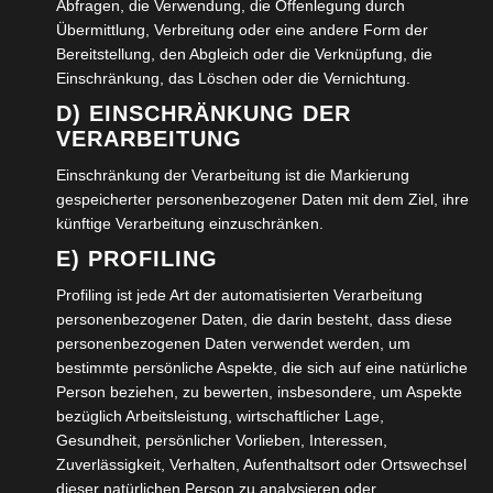
Abfragen, die Verwendung, die Offenlegung durch
Wolfenbüttel bilden hierzu eine lange Reihe und einer
Übermittlung, Verbreitung oder eine andere Form der
wirft zunächst eine kleine Zielkugel. Spätestens jetzt
Bereitstellung, den Abgleich oder die Verknüpfung, die
Einschränkung, das Löschen oder die Vernichtung.
sollte jeder Boulespieler eine seiner Stahlkugeln parat
D) EINSCHRÄNKUNG DER
haben, um sie gemeinsam mit den anderen auf
VERARBEITUNG
Kommando: „eins, zwei, drei“ oder auch „un, deux,
trois“ in Richtung cochonet zu werfen. Die Anzahl der
Einschränkung der Verarbeitung ist die Markierung
gespeicherter personenbezogener Daten mit dem Ziel, ihre
anwesenden Spieler bestimmt die Aufteilung in Gruppen,
künftige Verarbeitung einzuschränken.
aus denen wiederum zwei Teams ermittelt werden
E) PROFILING
müssen Ein Team besteht in der Regel aus zwei
Profiling ist jede Art der automatisierten Verarbeitung
=Doublette oder drei =Tripplette Spielern, die nun
personenbezogener Daten, die darin besteht, dass diese
gegeneinander antreten müssen.
personenbezogenen Daten verwendet werden, um
bestimmte persönliche Aspekte, die sich auf eine natürliche
Im gesamten Spiel befinden sich 12 Kugeln, pro Team
Person beziehen, zu bewerten, insbesondere, um Aspekte
sechs Kugeln. Erreicht werden muss die Punktezahl 13,
bezüglich Arbeitsleistung, wirtschaftlicher Lage,
Gesundheit, persönlicher Vorlieben, Interessen,
die in mindestens drei Aufnahmen erreicht werden
Zuverlässigkeit, Verhalten, Aufenthaltsort oder Ortswechsel
können, zweimal sechs Punkte, d.h. sechs Kugeln einer
dieser natürlichen Person zu analysieren oder