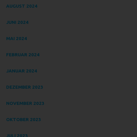
mit anderen über die Zwecke und Mittel der Verarbeitung
AUGUST 2024
von personenbezogenen Daten entscheidet. Sind die
Zwecke und Mittel dieser Verarbeitung durch das
JUNI 2024
Unionsrecht oder das Recht der Mitgliedstaaten
vorgegeben, so kann der Verantwortliche beziehungsweise
können die bestimmten Kriterien seiner Benennung nach
MAI 2024
dem Unionsrecht oder dem Recht der Mitgliedstaaten
vorgesehen werden.
FEBRUAR 2024
H) AUFTRAGSVERARBEITER
Auftragsverarbeiter ist eine natürliche oder juristische
JANUAR 2024
Person, Behörde, Einrichtung oder andere Stelle, die
personenbezogene Daten im Auftrag des Verantwortlichen
DEZEMBER 2023
verarbeitet.
I) EMPFÄNGER
NOVEMBER 2023
Empfänger ist eine natürliche oder juristische Person,
Behörde, Einrichtung oder andere Stelle, der
OKTOBER 2023
personenbezogene Daten offengelegt werden, unabhängig
davon, ob es sich bei ihr um einen Dritten handelt oder
JULI 2023