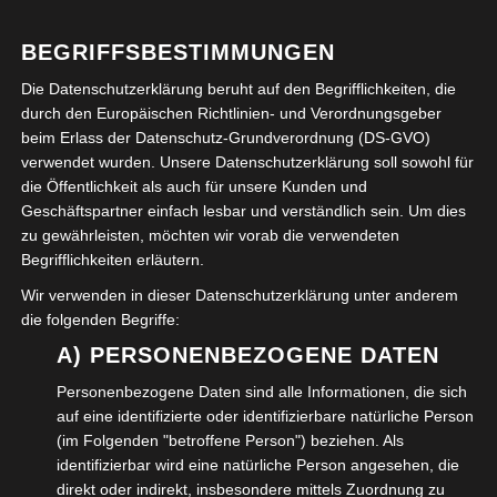
VERÖFFENTLICHT IN:
POLITIK
,
SOZIALES
BEGRIFFSBESTIMMUNGEN
ABGELEGT UNTER:
EUROPAWAHL
Die Datenschutzerklärung beruht auf den Begrifflichkeiten, die
durch den Europäischen Richtlinien- und Verordnungsgeber
beim Erlass der Datenschutz-Grundverordnung (DS-GVO)
Suchen
verwendet wurden. Unsere Datenschutzerklärung soll sowohl für
nach:
die Öffentlichkeit als auch für unsere Kunden und
Geschäftspartner einfach lesbar und verständlich sein. Um dies
Neueste Beiträge
zu gewährleisten, möchten wir vorab die verwendeten
Begrifflichkeiten erläutern.
Wohnen im Alter
Wir verwenden in dieser Datenschutzerklärung unter anderem
die folgenden Begriffe:
Die neue Samsonschule in Wolfenbüttel
A) PERSONENBEZOGENE DATEN
Personenbezogene Daten sind alle Informationen, die sich
Benennung des Wolfenbütteler Quartiers Samson-
auf eine identifizierte oder identifizierbare natürliche Person
Schule in Leopold-Zunz-Platz
(im Folgenden "betroffene Person") beziehen. Als
identifizierbar wird eine natürliche Person angesehen, die
Informationen rund ums Älterwerden
direkt oder indirekt, insbesondere mittels Zuordnung zu