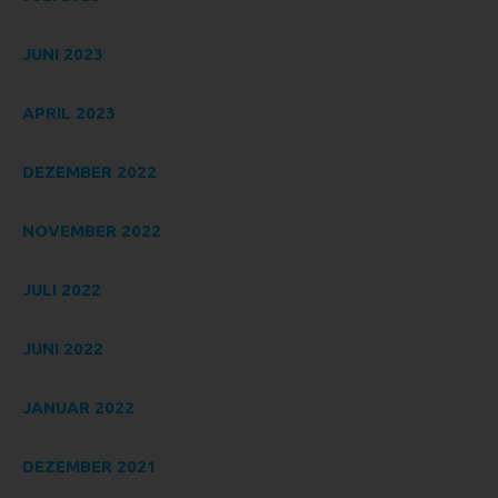
nicht. Behörden, die im Rahmen eines bestimmten
Untersuchungsauftrags nach dem Unionsrecht oder dem
Recht der Mitgliedstaaten möglicherweise
JUNI 2023
personenbezogene Daten erhalten, gelten jedoch nicht als
Empfänger.
APRIL 2023
J) DRITTER
Dritter ist eine natürliche oder juristische Person, Behörde,
DEZEMBER 2022
Einrichtung oder andere Stelle außer der betroffenen
Person, dem Verantwortlichen, dem Auftragsverarbeiter
NOVEMBER 2022
und den Personen, die unter der unmittelbaren
Verantwortung des Verantwortlichen oder des
JULI 2022
Auftragsverarbeiters befugt sind, die personenbezogenen
Daten zu verarbeiten.
JUNI 2022
K) EINWILLIGUNG
Einwilligung ist jede von der betroffenen Person freiwillig für
JANUAR 2022
den bestimmten Fall in informierter Weise und
unmissverständlich abgegebene Willensbekundung in
Form einer Erklärung oder einer sonstigen eindeutigen
DEZEMBER 2021
bestätigenden Handlung, mit der die betroffene Person zu