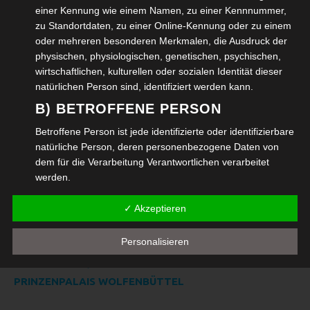
einer Kennung wie einem Namen, zu einer Kennnummer,
zu Standortdaten, zu einer Online-Kennung oder zu einem
Adventsmarkt 2025 Wolfenbüttel
oder mehreren besonderen Merkmalen, die Ausdruck der
physischen, physiologischen, genetischen, psychischen,
Im August 2025 feierte das Bildungszentrum
wirtschaftlichen, kulturellen oder sozialen Identität dieser
Wolfenbüttel sein Hoffest
natürlichen Person sind, identifiziert werden kann.
B) BETROFFENE PERSON
Oldtimer Nutzfahrzeuge am Start Siebte BÜSSING Elm-
Betroffene Person ist jede identifizierte oder identifizierbare
Ausfahrt 2025
natürliche Person, deren personenbezogene Daten von
dem für die Verarbeitung Verantwortlichen verarbeitet
Kleinkunstabend in der Wolfenbütteler Veränder.Bar
werden.
C) VERARBEITUNG
✓ Akzeptieren
Verarbeitung ist jeder mit oder ohne Hilfe automatisierter
Neueste Kommentare
Verfahren ausgeführte Vorgang oder jede solche
Personalisieren
Vorgangsreihe im Zusammenhang mit
JÖRG BANSEN, TONART E.V.
ZU
KULTURHAUS
personenbezogenen Daten wie das Erheben, das
PRINZENPALAIS WOLFENBÜTTEL
Erfassen, die Organisation, das Ordnen, die Speicherung,
die Anpassung oder Veränderung, das Auslesen, das