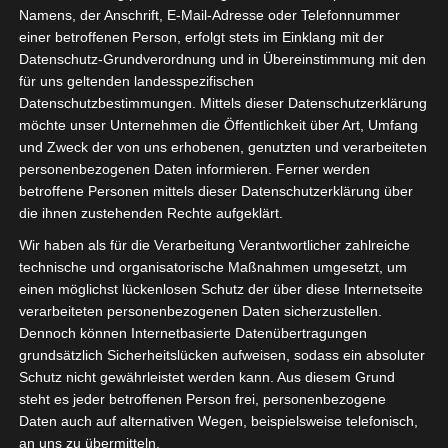
Der Verein Jahreszeiten sucht in der Stadt Wolfenbüttel
Namens, der Anschrift, E-Mail-Adresse oder Telefonnummer
einer betroffenen Person, erfolgt stets im Einklang mit der
ein geeignetes Wohnobjekt, um ein Mehrgenerationen-
Datenschutz-Grundverordnung und in Übereinstimmung mit den
Projekt zu realisieren
für uns geltenden landesspezifischen
Datenschutzbestimmungen. Mittels dieser Datenschutzerklärung
WEITERLESEN →
möchte unser Unternehmen die Öffentlichkeit über Art, Umfang
und Zweck der von uns erhobenen, genutzten und verarbeiteten
personenbezogenen Daten informieren. Ferner werden
VERÖFFENTLICHT IN:
SOZIALES
betroffene Personen mittels dieser Datenschutzerklärung über
die ihnen zustehenden Rechte aufgeklärt.
Zur Europawahl 2019
Wir haben als für die Verarbeitung Verantwortlicher zahlreiche
technische und organisatorische Maßnahmen umgesetzt, um
SENIOR DETLEF
einen möglichst lückenlosen Schutz der über diese Internetseite
KOMMENTAR SCHREIBEN
verarbeiteten personenbezogenen Daten sicherzustellen.
Dennoch können Internetbasierte Datenübertragungen
Wir brauchen ein starkes Europa. Gerade jetzt, wo
grundsätzlich Sicherheitslücken aufweisen, sodass ein absoluter
Schutz nicht gewährleistet werden kann. Aus diesem Grund
Großbritannien ausscheidet.
steht es jeder betroffenen Person frei, personenbezogene
Daten auch auf alternativen Wegen, beispielsweise telefonisch,
WEITERLESEN →
an uns zu übermitteln.