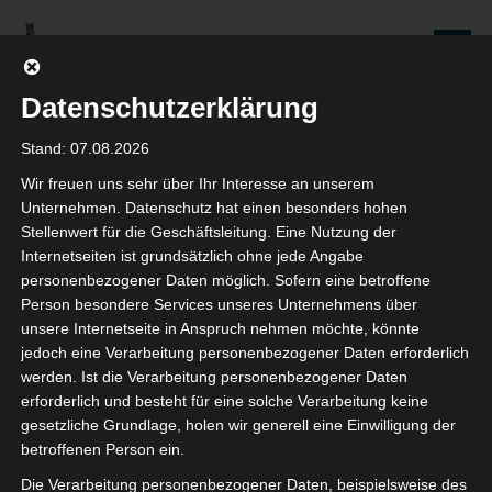
Zum
Inhalt
Seniorenredaktion
springen
Wolfenbüttel
Datenschutzerklärung
WIR WERDEN NICHT NUR ÄLTER, WIR WERDEN AUCH IMMER BESSER!
Stand: 07.08.2026
Wir freuen uns sehr über Ihr Interesse an unserem
Monat: August 2020
Unternehmen. Datenschutz hat einen besonders hohen
Stellenwert für die Geschäftsleitung. Eine Nutzung der
Internetseiten ist grundsätzlich ohne jede Angabe
personenbezogener Daten möglich. Sofern eine betroffene
Person besondere Services unseres Unternehmens über
Der Verein Jahreszeiten in
unsere Internetseite in Anspruch nehmen möchte, könnte
jedoch eine Verarbeitung personenbezogener Daten erforderlich
Wolfenbüttel stellt sich vor
werden. Ist die Verarbeitung personenbezogener Daten
erforderlich und besteht für eine solche Verarbeitung keine
11. AUGUST 2020
gesetzliche Grundlage, holen wir generell eine Einwilligung der
SENIOR DETLEF
betroffenen Person ein.
KOMMENTAR SCHREIBEN
Die Verarbeitung personenbezogener Daten, beispielsweise des