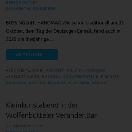
nicht. Behörden, die im Rahmen eines bestimmten
SENIOR DETLEF
Untersuchungsauftrags nach dem Unionsrecht oder dem
KOMMENTAR SCHREIBEN
Recht der Mitgliedstaaten möglicherweise
personenbezogene Daten erhalten, gelten jedoch nicht als
BÜSSING trifft HANOMAG Wie schon traditionell am 03.
Empfänger.
Oktober, dem Tag der Deutscgen Einheit, fand auch in
J) DRITTER
2025 die diesjährige…
Dritter ist eine natürliche oder juristische Person, Behörde,
Einrichtung oder andere Stelle außer der betroffenen
WEITERLESEN →
Person, dem Verantwortlichen, dem Auftragsverarbeiter
und den Personen, die unter der unmittelbaren
VERÖFFENTLICHT IN:
FREIZEIT
,
KULTUR
,
SOZIALES
Verantwortung des Verantwortlichen oder des
ABGELEGT UNTER:
BÜSSING
,
DOKUMENTATION
,
FREIZEIT
,
Auftragsverarbeiters befugt sind, die personenbezogenen
HANOMAG
,
KULTUR
,
MUSEUM
,
OLDTIMER
,
VEREIN
Daten zu verarbeiten.
K) EINWILLIGUNG
Einwilligung ist jede von der betroffenen Person freiwillig für
Kleinkunstabend in der
den bestimmten Fall in informierter Weise und
Wolfenbütteler Veränder.Bar
unmissverständlich abgegebene Willensbekundung in
Form einer Erklärung oder einer sonstigen eindeutigen
25. OKTOBER 2025
bestätigenden Handlung, mit der die betroffene Person zu
SENIOR DETLEF