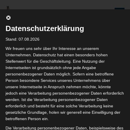
Zum
Inhalt
Seniorenredaktion
springen
Wolfenbüttel
Datenschutzerklärung
WIR WERDEN NICHT NUR ÄLTER, WIR WERDEN AUCH IMMER BESSER!
Stand: 07.08.2026
Wir freuen uns sehr über Ihr Interesse an unserem
Kategorie: Soziales
Unternehmen. Datenschutz hat einen besonders hohen
Stellenwert für die Geschäftsleitung. Eine Nutzung der
Internetseiten ist grundsätzlich ohne jede Angabe
personenbezogener Daten möglich. Sofern eine betroffene
Person besondere Services unseres Unternehmens über
Wohnen im Alter
unsere Internetseite in Anspruch nehmen möchte, könnte
jedoch eine Verarbeitung personenbezogener Daten erforderlich
29. JULI 2026
werden. Ist die Verarbeitung personenbezogener Daten
KARIN MAASS
erforderlich und besteht für eine solche Verarbeitung keine
KOMMENTAR SCHREIBEN
gesetzliche Grundlage, holen wir generell eine Einwilligung der
betroffenen Person ein.
Sabine Resch-Hoppstock, die ehemalige Leiterin der
Die Verarbeitung personenbezogener Daten, beispielsweise des