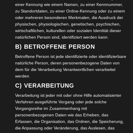
einer Kennung wie einem Namen, zu einer Kennnummer,
Quartiers Samson-Schule in Leopold-
zu Standortdaten, zu einer Online-Kennung oder zu einem
Zunz-Platz
oder mehreren besonderen Merkmalen, die Ausdruck der
physischen, physiologischen, genetischen, psychischen,
SENIOR DETLEF
wirtschaftlichen, kulturellen oder sozialen Identität dieser
KOMMENTAR SCHREIBEN
natürlichen Person sind, identifiziert werden kann.
B) BETROFFENE PERSON
Im März 2026 wurde das Quartier um die Samon Schule
Betroffene Person ist jede identifizierte oder identifizierbare
in den Leopold-Zunz-Platz benannt. Die Dokumentation
natürliche Person, deren personenbezogene Daten von
zeigt den regionalen, aber…
dem für die Verarbeitung Verantwortlichen verarbeitet
werden.
WEITERLESEN →
C) VERARBEITUNG
Verarbeitung ist jeder mit oder ohne Hilfe automatisierter
VERÖFFENTLICHT IN:
KULTUR
,
POLITIK
,
SOZIALES
Verfahren ausgeführte Vorgang oder jede solche
ABGELEGT UNTER:
DEMOKRATIE
,
DOKUMENTATION
,
Vorgangsreihe im Zusammenhang mit
KULTUR
,
WOLFENBÜTTEL
personenbezogenen Daten wie das Erheben, das
Erfassen, die Organisation, das Ordnen, die Speicherung,
die Anpassung oder Veränderung, das Auslesen, das
Informationen rund ums Älterwerden