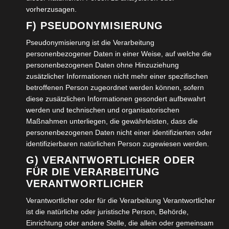
CHRISTIANA FULDE
vorherzusagen.
KOMMENTAR SCHREIBEN
F) PSEUDONYMISIERUNG
Die Seniorenredaktion Wolfenbüttel wünscht allen Frohe
Pseudonymisierung ist die Verarbeitung
personenbezogener Daten in einer Weise, auf welche die
Weihnacht 2025 und ein gutes Neues Jahr 2026 um
personenbezogenen Daten ohne Hinzuziehung
unsere Diasshow hierzu anzusehen, müssen…
zusätzlicher Informationen nicht mehr einer spezifischen
betroffenen Person zugeordnet werden können, sofern
WEITERLESEN →
diese zusätzlichen Informationen gesondert aufbewahrt
werden und technischen und organisatorischen
Maßnahmen unterliegen, die gewährleisten, dass die
VERÖFFENTLICHT IN:
FREIZEIT
,
KULTUR
,
SOZIALES
,
personenbezogenen Daten nicht einer identifizierten oder
UNCATEGORIZED
identifizierbaren natürlichen Person zugewiesen werden.
G) VERANTWORTLICHER ODER
Im August 2025 feierte das
FÜR DIE VERARBEITUNG
VERANTWORTLICHER
Bildungszentrum Wolfenbüttel sein
Verantwortlicher oder für die Verarbeitung Verantwortlicher
Hoffest
ist die natürliche oder juristische Person, Behörde,
Einrichtung oder andere Stelle, die allein oder gemeinsam
2. DEZEMBER 2025