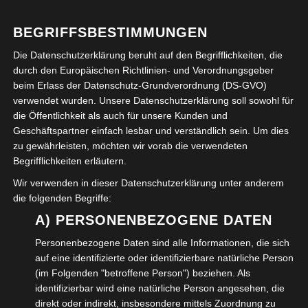
g von Wolfenbüttel seiner neuen Nutzung übergeben: Ein
BEGRIFFSBESTIMMUNGEN
Wohnheim für Studierende und Auszubindende. Eingeb
ettet in das neu entstandene Samson Quartier rund um
Die Datenschutzerklärung beruht auf den Begrifflichkeiten, die
durch den Europäischen Richtlinien- und Verordnungsgeber
den Leopold Zunz Platz.
beim Erlass der Datenschutz-Grundverordnung (DS-GVO)
Welche Bedeutung hat das Bauvorhaben und die neuerli
verwendet wurden. Unsere Datenschutzerklärung soll sowohl für
che Verwendung für Wolfenbüttel und die Initiatoren?
die Öffentlichkeit als auch für unsere Kunden und
Eine Antwort darauf gibt der Film und die geführten Inte
Geschäftspartner einfach lesbar und verständlich sein. Um dies
zu gewährleisten, möchten wir vorab die verwendeten
rviews.
Begrifflichkeiten erläutern.
Wir verwenden in dieser Datenschutzerklärung unter anderem
WEITERLESEN →
die folgenden Begriffe:
A) PERSONENBEZOGENE DATEN
VERÖFFENTLICHT IN:
FREIZEIT
,
KULTUR
,
SOZIALES
ABGELEGT UNTER:
DEMOKRATIE
,
DENKMÄLER
,
Personenbezogene Daten sind alle Informationen, die sich
DOKUMENTATION
,
FREIZEIT
,
KULTUR
,
WOLFENBÜTTEL
auf eine identifizierte oder identifizierbare natürliche Person
(im Folgenden "betroffene Person") beziehen. Als
identifizierbar wird eine natürliche Person angesehen, die
Benennung des Wolfenbütteler
direkt oder indirekt, insbesondere mittels Zuordnung zu