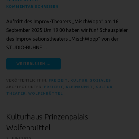
verstehen gibt, dass sie mit der Verarbeitung der sie
KOMMENTAR SCHREIBEN
betreffenden personenbezogenen Daten einverstanden ist.
Auftritt des Improv-Theaters „MischWopp“ am 16.
NAME UND ANSCHRIFT DES FÜR DIE
September 2025 Um 19:00 haben wir fünf Schauspieler
VERARBEITUNG VERANTWORTLICHEN
des Improvisationstheaters „MischWopp“ von der
STUDIO-BÜHNE…
Verantwortlicher im Sinne der Datenschutz-Grundverordnung,
sonstiger in den Mitgliedstaaten der Europäischen Union
geltenden Datenschutzgesetze und anderer Bestimmungen mit
WEITERLESEN →
datenschutzrechtlichem Charakter ist:
Seniorenredaktion Wolfenbüttel
VERÖFFENTLICHT IN:
FREIZEIT
,
KULTUR
,
SOZIALES
ABGELEGT UNTER:
FREIZEIT
,
KLEINKUNST
,
KULTUR
,
Detlef Puchert
THEATER
,
WOLFENBÜTTEL
Saffeweg 39
38304 Wolfenbüttel - DE
Kulturhaus Prinzenpalais
Telefon: 05331-929763
Wolfenbüttel
E-Mail:
5. JUNI 2025