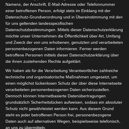
Seniorenbetreung Schloss Schliestedt, erläutert in einem
Namens, der Anschrift, E-Mail-Adresse oder Telefonnummer
Interview mit Maren Pradhan die verschiedenen
einer betroffenen Person, erfolgt stets im Einklang mit der
Möglichkeiten des…
Datenschutz-Grundverordnung und in Übereinstimmung mit den
für uns geltenden landesspezifischen
Datenschutzbestimmungen. Mittels dieser Datenschutzerklärung
WEITERLESEN →
möchte unser Unternehmen die Öffentlichkeit über Art, Umfang
und Zweck der von uns erhobenen, genutzten und verarbeiteten
VERÖFFENTLICHT IN:
SOZIALES
personenbezogenen Daten informieren. Ferner werden
ABGELEGT UNTER:
WOLFENBÜTTEL SENIOREN PFLEGE
betroffene Personen mittels dieser Datenschutzerklärung über
BETREUTES WOHNEN
die ihnen zustehenden Rechte aufgeklärt.
Wir haben als für die Verarbeitung Verantwortlicher zahlreiche
technische und organisatorische Maßnahmen umgesetzt, um
Die neue Samsonschule in
einen möglichst lückenlosen Schutz der über diese Internetseite
verarbeiteten personenbezogenen Daten sicherzustellen.
Wolfenbüttel
Dennoch können Internetbasierte Datenübertragungen
8. JUNI 2026
grundsätzlich Sicherheitslücken aufweisen, sodass ein absoluter
SENIOR DETLEF
Schutz nicht gewährleistet werden kann. Aus diesem Grund
KOMMENTAR SCHREIBEN
steht es jeder betroffenen Person frei, personenbezogene
Daten auch auf alternativen Wegen, beispielsweise telefonisch,
Ende 2025 wurde das altehrwürdige Gebäude am Eingan
an uns zu übermitteln.