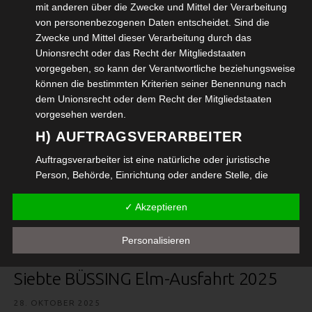
mit anderen über die Zwecke und Mittel der Verarbeitung
SENIOR DETLEF
von personenbezogenen Daten entscheidet. Sind die
KOMMENTAR SCHREIBEN
Zwecke und Mittel dieser Verarbeitung durch das
Unionsrecht oder das Recht der Mitgliedstaaten
Das Bildungszentrum Wolfenbüttel feierte ein buntes
vorgegeben, so kann der Verantwortliche beziehungsweise
Fest im Innenhof und die einzelnen Bereiche stellten sich
können die bestimmten Kriterien seiner Benennung nach
mit ihren aktuellen Programmen vor.
dem Unionsrecht oder dem Recht der Mitgliedstaaten
vorgesehen werden.
H) AUFTRAGSVERARBEITER
WEITERLESEN →
Auftragsverarbeiter ist eine natürliche oder juristische
VERÖFFENTLICHT IN:
FREIZEIT
,
KULTUR
,
SOZIALES
Person, Behörde, Einrichtung oder andere Stelle, die
ABGELEGT UNTER:
BILDUNG
,
FREIZEIT
,
KULTUR
,
personenbezogene Daten im Auftrag des Verantwortlichen
WOLFENBÜTTEL
verarbeitet.
✓ Akzeptieren
I) EMPFÄNGER
Personalisieren
Oldtimer Nutzfahrzeuge am Start
Empfänger ist eine natürliche oder juristische Person,
Behörde, Einrichtung oder andere Stelle, der
Siebte BÜSSING Elm-Ausfahrt 2025
personenbezogene Daten offengelegt werden, unabhängig
davon, ob es sich bei ihr um einen Dritten handelt oder
28. OKTOBER 2025