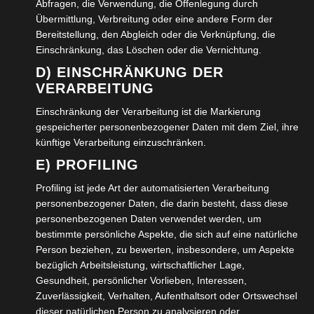
Abfragen, die Verwendung, die Offenlegung durch
Übermittlung, Verbreitung oder eine andere Form der
28. APRIL 2026
Bereitstellung, den Abgleich oder die Verknüpfung, die
KARIN MAASS
Einschränkung, das Löschen oder die Vernichtung.
KOMMENTAR SCHREIBEN
D) EINSCHRÄNKUNG DER
VERARBEITUNG
In Wolfenbüttel sind etwa 30% der Einwohner älter als
60 Jahre, gehören somit zur Gruppe der Senioren.Um
Einschränkung der Verarbeitung ist die Markierung
einen Überblick der…
gespeicherter personenbezogener Daten mit dem Ziel, ihre
künftige Verarbeitung einzuschränken.
E) PROFILING
WEITERLESEN →
Profiling ist jede Art der automatisierten Verarbeitung
VERÖFFENTLICHT IN:
SOZIALES
personenbezogener Daten, die darin besteht, dass diese
ABGELEGT UNTER:
DOKUMENTATION
,
FREIZEIT
,
SOZIALES
,
personenbezogenen Daten verwendet werden, um
WOLFENBÜTTEL
bestimmte persönliche Aspekte, die sich auf eine natürliche
Person beziehen, zu bewerten, insbesondere, um Aspekte
bezüglich Arbeitsleistung, wirtschaftlicher Lage,
Adventsmarkt 2025 Wolfenbüttel
Gesundheit, persönlicher Vorlieben, Interessen,
Zuverlässigkeit, Verhalten, Aufenthaltsort oder Ortswechsel
17. DEZEMBER 2025
dieser natürlichen Person zu analysieren oder