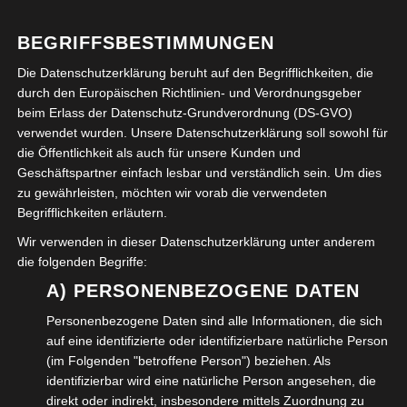
WEITERLESEN →
BEGRIFFSBESTIMMUNGEN
VERÖFFENTLICHT IN:
FREIZEIT
,
KULTUR
,
UNCATEGORIZED
Die Datenschutzerklärung beruht auf den Begrifflichkeiten, die
ABGELEGT UNTER:
KLEINKUNST
durch den Europäischen Richtlinien- und Verordnungsgeber
beim Erlass der Datenschutz-Grundverordnung (DS-GVO)
verwendet wurden. Unsere Datenschutzerklärung soll sowohl für
Rundgang mit Herrn Ulrich Higl zum
die Öffentlichkeit als auch für unsere Kunden und
Geschäftspartner einfach lesbar und verständlich sein. Um dies
Herzog August Denkmal Stadtmarkt
zu gewährleisten, möchten wir vorab die verwendeten
Wolfenbüttel
Begrifflichkeiten erläutern.
Wir verwenden in dieser Datenschutzerklärung unter anderem
22. AUGUST 2024
die folgenden Begriffe:
CHRISTIANA FULDE
A) PERSONENBEZOGENE DATEN
KOMMENTAR SCHREIBEN
Personenbezogene Daten sind alle Informationen, die sich
Mitten im Herzen der Stadt, auf dem Stadtmarkt
auf eine identifizierte oder identifizierbare natürliche Person
Wolfenbüttel, steht seit 1904 das Herzog August
(im Folgenden "betroffene Person") beziehen. Als
identifizierbar wird eine natürliche Person angesehen, die
Denkmal. Hier haben wir uns…
direkt oder indirekt, insbesondere mittels Zuordnung zu