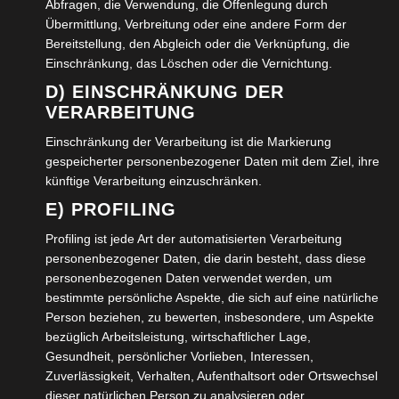
Abfragen, die Verwendung, die Offenlegung durch
Übermittlung, Verbreitung oder eine andere Form der
VERÖFFENTLICHT IN:
KOMMUNALES RETTUNGSWESEN
,
Bereitstellung, den Abgleich oder die Verknüpfung, die
UNCATEGORIZED
ABGELEGT UNTER:
WOLFENBÜTTEL
Einschränkung, das Löschen oder die Vernichtung.
D) EINSCHRÄNKUNG DER
VERARBEITUNG
Wolfenbütteler Winterimpressionen
Einschränkung der Verarbeitung ist die Markierung
6. DEZEMBER 2023
gespeicherter personenbezogener Daten mit dem Ziel, ihre
CHRISTIANA FULDE
künftige Verarbeitung einzuschränken.
KOMMENTAR SCHREIBEN
E) PROFILING
Profiling ist jede Art der automatisierten Verarbeitung
Leider ist der Zauber der den Park, die Felder, den Fluss
personenbezogener Daten, die darin besteht, dass diese
in ein geheimnisvolles Weiß hüllte schon wieder vorbei.
personenbezogenen Daten verwendet werden, um
Hoffen…
bestimmte persönliche Aspekte, die sich auf eine natürliche
Person beziehen, zu bewerten, insbesondere, um Aspekte
bezüglich Arbeitsleistung, wirtschaftlicher Lage,
WEITERLESEN →
Gesundheit, persönlicher Vorlieben, Interessen,
Zuverlässigkeit, Verhalten, Aufenthaltsort oder Ortswechsel
VERÖFFENTLICHT IN:
UNCATEGORIZED
dieser natürlichen Person zu analysieren oder