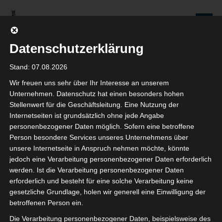
Zum
Inhalt
Seniorenredaktion
springen
Wolfenbüttel
Datenschutzerklärung
WIR WERDEN NICHT NUR ÄLTER, WIR WERDEN AUCH IMMER BESSER!
Stand: 07.08.2026
Wir freuen uns sehr über Ihr Interesse an unserem
Kategorie: Uncategorized
Unternehmen. Datenschutz hat einen besonders hohen
Stellenwert für die Geschäftsleitung. Eine Nutzung der
Internetseiten ist grundsätzlich ohne jede Angabe
personenbezogener Daten möglich. Sofern eine betroffene
Person besondere Services unseres Unternehmens über
Adventsmarkt 2025 Wolfenbüttel
unsere Internetseite in Anspruch nehmen möchte, könnte
jedoch eine Verarbeitung personenbezogener Daten erforderlich
17. DEZEMBER 2025
werden. Ist die Verarbeitung personenbezogener Daten
CHRISTIANA FULDE
erforderlich und besteht für eine solche Verarbeitung keine
KOMMENTAR SCHREIBEN
gesetzliche Grundlage, holen wir generell eine Einwilligung der
betroffenen Person ein.
Die Seniorenredaktion Wolfenbüttel wünscht allen Frohe
Die Verarbeitung personenbezogener Daten, beispielsweise des