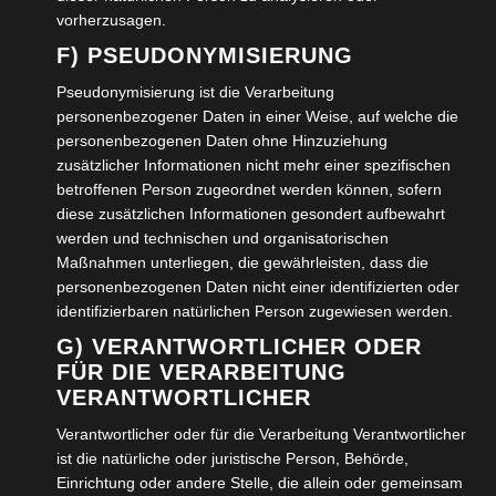
vorherzusagen.
F) PSEUDONYMISIERUNG
Wolfenbütteler Denkmäler und
Pseudonymisierung ist die Verarbeitung
Skulpturen „Jüdisches Denkmal“
personenbezogener Daten in einer Weise, auf welche die
personenbezogenen Daten ohne Hinzuziehung
6. NOVEMBER 2023
zusätzlicher Informationen nicht mehr einer spezifischen
CHRISTIANA FULDE
betroffenen Person zugeordnet werden können, sofern
KOMMENTAR SCHREIBEN
diese zusätzlichen Informationen gesondert aufbewahrt
werden und technischen und organisatorischen
Ein Jüdisches Denkmal am Harztorplatz, unweit des
Maßnahmen unterliegen, die gewährleisten, dass die
Bahnhofs, erinnert seit 2006 an die Wolfenbütteler
personenbezogenen Daten nicht einer identifizierten oder
Juden …………….
identifizierbaren natürlichen Person zugewiesen werden.
G) VERANTWORTLICHER ODER
WEITERLESEN →
FÜR DIE VERARBEITUNG
VERANTWORTLICHER
VERÖFFENTLICHT IN:
UNCATEGORIZED
Verantwortlicher oder für die Verarbeitung Verantwortlicher
ist die natürliche oder juristische Person, Behörde,
Einrichtung oder andere Stelle, die allein oder gemeinsam