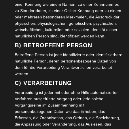
einer Kennung wie einem Namen, zu einer Kennnummer,
WEITERLESEN →
zu Standortdaten, zu einer Online-Kennung oder zu einem
oder mehreren besonderen Merkmalen, die Ausdruck der
VERÖFFENTLICHT IN:
UNCATEGORIZED
physischen, physiologischen, genetischen, psychischen,
wirtschaftlichen, kulturellen oder sozialen Identität dieser
natürlichen Person sind, identifiziert werden kann.
Was tun wenn das Hochwasser
B) BETROFFENE PERSON
kommt
Betroffene Person ist jede identifizierte oder identifizierbare
natürliche Person, deren personenbezogene Daten von
3. JUNI 2024
dem für die Verarbeitung Verantwortlichen verarbeitet
CHRISTIANA FULDE
werden.
KOMMENTAR SCHREIBEN
C) VERARBEITUNG
Herr Stadtbaurat Benscheidt von der Stadt Wolfenbüttel
Verarbeitung ist jeder mit oder ohne Hilfe automatisierter
begrüßte die Anwesenden zur Ausstellungseröffnung
Verfahren ausgeführte Vorgang oder jede solche
Vorgangsreihe im Zusammenhang mit
am 18.04.24 im WOW und stand für Fragen,…
personenbezogenen Daten wie das Erheben, das
Erfassen, die Organisation, das Ordnen, die Speicherung,
WEITERLESEN →
die Anpassung oder Veränderung, das Auslesen, das