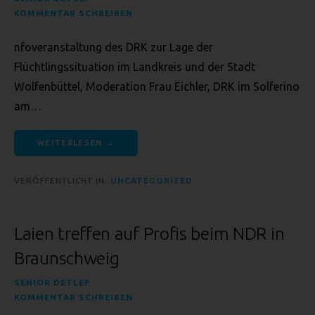
verstehen gibt, dass sie mit der Verarbeitung der sie
KOMMENTAR SCHREIBEN
betreffenden personenbezogenen Daten einverstanden ist.
nfoveranstaltung des DRK zur Lage der
NAME UND ANSCHRIFT DES FÜR DIE
Flüchtlingssituation im Landkreis und der Stadt
VERARBEITUNG VERANTWORTLICHEN
Wolfenbüttel, Moderation Frau Eichler, DRK im Solferino
am…
Verantwortlicher im Sinne der Datenschutz-Grundverordnung,
sonstiger in den Mitgliedstaaten der Europäischen Union
geltenden Datenschutzgesetze und anderer Bestimmungen mit
WEITERLESEN →
datenschutzrechtlichem Charakter ist:
Seniorenredaktion Wolfenbüttel
VERÖFFENTLICHT IN:
UNCATEGORIZED
Detlef Puchert
Saffeweg 39
Laien treffen auf Profis beim NDR in
38304 Wolfenbüttel - DE
Braunschweig
Telefon: 05331-929763
SENIOR DETLEF
E-Mail:
KOMMENTAR SCHREIBEN