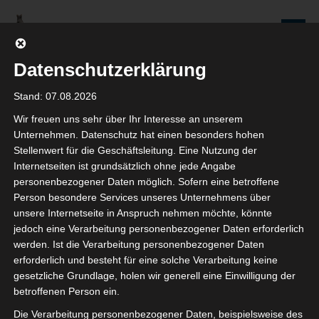
Zum
Inhalt
Seniorenredaktion
springen
Wolfenbüttel
Datenschutzerklärung
WIR WERDEN NICHT NUR ÄLTER, WIR WERDEN AUCH IMMER BESSER!
Stand: 07.08.2026
Wir freuen uns sehr über Ihr Interesse an unserem
Beiträge
Unternehmen. Datenschutz hat einen besonders hohen
Stellenwert für die Geschäftsleitung. Eine Nutzung der
Internetseiten ist grundsätzlich ohne jede Angabe
personenbezogener Daten möglich. Sofern eine betroffene
Person besondere Services unseres Unternehmens über
Rundgang mit Herrn Ulrich Higl zum
unsere Internetseite in Anspruch nehmen möchte, könnte
jedoch eine Verarbeitung personenbezogener Daten erforderlich
Herzog August Denkmal Stadtmarkt
werden. Ist die Verarbeitung personenbezogener Daten
erforderlich und besteht für eine solche Verarbeitung keine
Wolfenbüttel
gesetzliche Grundlage, holen wir generell eine Einwilligung der
betroffenen Person ein.
22. AUGUST 2024
CHRISTIANA FULDE
Die Verarbeitung personenbezogener Daten, beispielsweise des