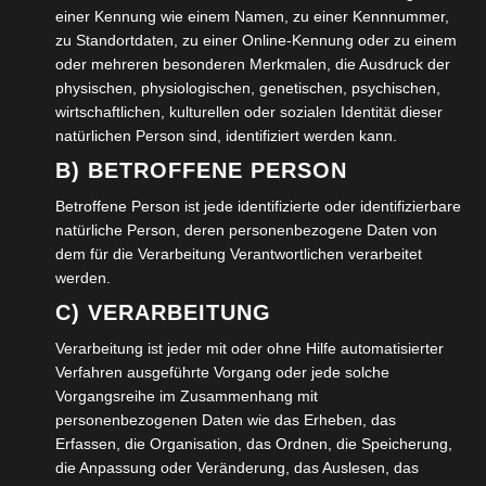
einer Kennung wie einem Namen, zu einer Kennnummer,
in Wolfenbüttel
zu Standortdaten, zu einer Online-Kennung oder zu einem
oder mehreren besonderen Merkmalen, die Ausdruck der
Schreibe einen Kommentar
physischen, physiologischen, genetischen, psychischen,
wirtschaftlichen, kulturellen oder sozialen Identität dieser
natürlichen Person sind, identifiziert werden kann.
Deine E-Mail-Adresse wird nicht veröffentlicht.
B) BETROFFENE PERSON
Erforderliche Felder sind mit
*
markiert
Betroffene Person ist jede identifizierte oder identifizierbare
Kommentar
*
natürliche Person, deren personenbezogene Daten von
dem für die Verarbeitung Verantwortlichen verarbeitet
werden.
C) VERARBEITUNG
Verarbeitung ist jeder mit oder ohne Hilfe automatisierter
Verfahren ausgeführte Vorgang oder jede solche
Vorgangsreihe im Zusammenhang mit
personenbezogenen Daten wie das Erheben, das
Erfassen, die Organisation, das Ordnen, die Speicherung,
die Anpassung oder Veränderung, das Auslesen, das