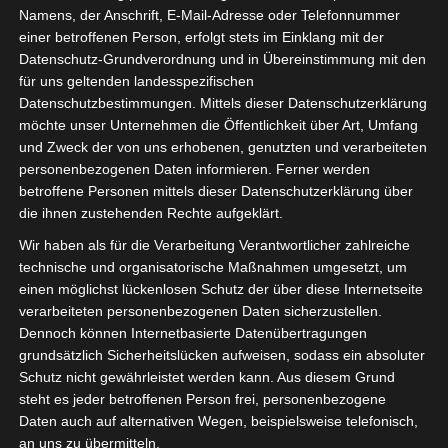
KOMMENTAR SCHREIBEN
Namens, der Anschrift, E-Mail-Adresse oder Telefonnummer
einer betroffenen Person, erfolgt stets im Einklang mit der
Mitten im Herzen der Stadt, auf dem
Datenschutz-Grundverordnung und in Übereinstimmung mit den
für uns geltenden landesspezifischen
Stadtmarkt Wolfenbüttel, steht seit 1904
Datenschutzbestimmungen. Mittels dieser Datenschutzerklärung
das Herzog August Denkmal. Hier haben wir
möchte unser Unternehmen die Öffentlichkeit über Art, Umfang
und Zweck der von uns erhobenen, genutzten und verarbeiteten
uns mit dem Wolfenbütteler Stadtführer
personenbezogenen Daten informieren. Ferner werden
betroffene Personen mittels dieser Datenschutzerklärung über
Ulrich Higl getroffen, um die Geschichte des
die ihnen zustehenden Rechte aufgeklärt.
Herzogs uns näher erläutern zu lassen.
Wir haben als für die Verarbeitung Verantwortlicher zahlreiche
Hören wir einmal was er uns dazu zu sagen
technische und organisatorische Maßnahmen umgesetzt, um
einen möglichst lückenlosen Schutz der über diese Internetseite
hatte
verarbeiteten personenbezogenen Daten sicherzustellen.
Dennoch können Internetbasierte Datenübertragungen
grundsätzlich Sicherheitslücken aufweisen, sodass ein absoluter
Schutz nicht gewährleistet werden kann. Aus diesem Grund
steht es jeder betroffenen Person frei, personenbezogene
Daten auch auf alternativen Wegen, beispielsweise telefonisch,
an uns zu übermitteln.