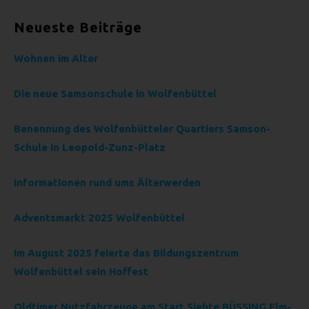
vorherzusagen.
Neueste Beiträge
F) PSEUDONYMISIERUNG
Pseudonymisierung ist die Verarbeitung
Wohnen im Alter
personenbezogener Daten in einer Weise, auf welche die
personenbezogenen Daten ohne Hinzuziehung
Die neue Samsonschule in Wolfenbüttel
zusätzlicher Informationen nicht mehr einer spezifischen
betroffenen Person zugeordnet werden können, sofern
Benennung des Wolfenbütteler Quartiers Samson-
diese zusätzlichen Informationen gesondert aufbewahrt
Schule in Leopold-Zunz-Platz
werden und technischen und organisatorischen
Maßnahmen unterliegen, die gewährleisten, dass die
personenbezogenen Daten nicht einer identifizierten oder
Informationen rund ums Älterwerden
identifizierbaren natürlichen Person zugewiesen werden.
G) VERANTWORTLICHER ODER
Adventsmarkt 2025 Wolfenbüttel
FÜR DIE VERARBEITUNG
VERANTWORTLICHER
Im August 2025 feierte das Bildungszentrum
Verantwortlicher oder für die Verarbeitung Verantwortlicher
Wolfenbüttel sein Hoffest
ist die natürliche oder juristische Person, Behörde,
Einrichtung oder andere Stelle, die allein oder gemeinsam
Oldtimer Nutzfahrzeuge am Start Siebte BÜSSING Elm-