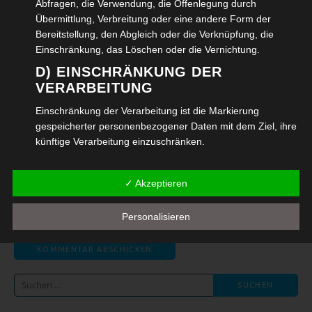
Name
*
Abfragen, die Verwendung, die Offenlegung durch
Übermittlung, Verbreitung oder eine andere Form der
Bereitstellung, den Abgleich oder die Verknüpfung, die
Einschränkung, das Löschen oder die Vernichtung.
E-Mail-Adresse
*
D) EINSCHRÄNKUNG DER
VERARBEITUNG
Einschränkung der Verarbeitung ist die Markierung
gespeicherter personenbezogener Daten mit dem Ziel, ihre
Website
künftige Verarbeitung einzuschränken.
E) PROFILING
✓ Akzeptieren
Profiling ist jede Art der automatisierten Verarbeitung
Name, E-Mail-Adresse und Website in diesem
personenbezogener Daten, die darin besteht, dass diese
Browser für meinen nächsten Kommentar
Personalisieren
personenbezogenen Daten verwendet werden, um
speichern.
bestimmte persönliche Aspekte, die sich auf eine natürliche
Person beziehen, zu bewerten, insbesondere, um Aspekte
bezüglich Arbeitsleistung, wirtschaftlicher Lage,
Gesundheit, persönlicher Vorlieben, Interessen,
Suchen
Zuverlässigkeit, Verhalten, Aufenthaltsort oder Ortswechsel
nach:
dieser natürlichen Person zu analysieren oder