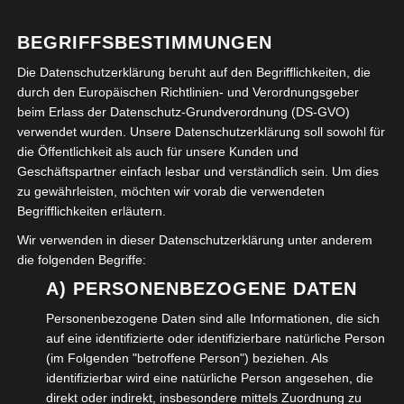
BEGRIFFSBESTIMMUNGEN
Die Datenschutzerklärung beruht auf den Begrifflichkeiten, die
durch den Europäischen Richtlinien- und Verordnungsgeber
beim Erlass der Datenschutz-Grundverordnung (DS-GVO)
verwendet wurden. Unsere Datenschutzerklärung soll sowohl für
die Öffentlichkeit als auch für unsere Kunden und
Geschäftspartner einfach lesbar und verständlich sein. Um dies
zu gewährleisten, möchten wir vorab die verwendeten
Begrifflichkeiten erläutern.
Wir verwenden in dieser Datenschutzerklärung unter anderem
die folgenden Begriffe:
A) PERSONENBEZOGENE DATEN
VERÖFFENTLICHT IN:
UNCATEGORIZED
Personenbezogene Daten sind alle Informationen, die sich
auf eine identifizierte oder identifizierbare natürliche Person
(im Folgenden "betroffene Person") beziehen. Als
Beitragsnavigation
← Rundgang mit Ulrich
Hoffest im
identifizierbar wird eine natürliche Person angesehen, die
direkt oder indirekt, insbesondere mittels Zuordnung zu
Higl auf dem Juliusmarkt
Bildungszentrum →