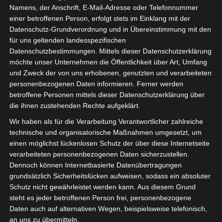
Beiträge aus den letzten 10 Jahren.Kreative Menschen
Namens, der Anschrift, E-Mail-Adresse oder Telefonnummer
sind bei uns herzlich willkommen.
einer betroffenen Person, erfolgt stets im Einklang mit der
Datenschutz-Grundverordnung und in Übereinstimmung mit den
für uns geltenden landesspezifischen
WEITERLESEN →
Datenschutzbestimmungen. Mittels dieser Datenschutzerklärung
möchte unser Unternehmen die Öffentlichkeit über Art, Umfang
VERÖFFENTLICHT IN:
FREIZEIT
,
WIR ÜBER UNS .....
und Zweck der von uns erhobenen, genutzten und verarbeiteten
ABGELEGT UNTER:
FILMEN
,
FOTOS
,
FREIZEIT
,
GESTALTEN
,
personenbezogenen Daten informieren. Ferner werden
KREATIVITÄT
,
REDAKTIONSARBEIT
,
SENIOREN
,
VEREIN
,
betroffene Personen mittels dieser Datenschutzerklärung über
WOLFENBÜTTEL
die ihnen zustehenden Rechte aufgeklärt.
Wir haben als für die Verarbeitung Verantwortlicher zahlreiche
technische und organisatorische Maßnahmen umgesetzt, um
Rundgang durch die Magdeburger
einen möglichst lückenlosen Schutz der über diese Internetseite
Altstadt
verarbeiteten personenbezogenen Daten sicherzustellen.
Dennoch können Internetbasierte Datenübertragungen
4. FEBRUAR 2025
grundsätzlich Sicherheitslücken aufweisen, sodass ein absoluter
KARIN MAASS
Schutz nicht gewährleistet werden kann. Aus diesem Grund
KOMMENTAR SCHREIBEN
steht es jeder betroffenen Person frei, personenbezogene
Daten auch auf alternativen Wegen, beispielsweise telefonisch,
Von Wolfenbüttel aus ist Magdeburg gut erreichbar für
an uns zu übermitteln.