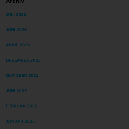
Archiv
vorherzusagen.
F) PSEUDONYMISIERUNG
JULI 2026
Pseudonymisierung ist die Verarbeitung
JUNI 2026
personenbezogener Daten in einer Weise, auf welche die
personenbezogenen Daten ohne Hinzuziehung
zusätzlicher Informationen nicht mehr einer spezifischen
APRIL 2026
betroffenen Person zugeordnet werden können, sofern
diese zusätzlichen Informationen gesondert aufbewahrt
DEZEMBER 2025
werden und technischen und organisatorischen
Maßnahmen unterliegen, die gewährleisten, dass die
personenbezogenen Daten nicht einer identifizierten oder
OKTOBER 2025
identifizierbaren natürlichen Person zugewiesen werden.
G) VERANTWORTLICHER ODER
JUNI 2025
FÜR DIE VERARBEITUNG
VERANTWORTLICHER
FEBRUAR 2025
Verantwortlicher oder für die Verarbeitung Verantwortlicher
ist die natürliche oder juristische Person, Behörde,
JANUAR 2025
Einrichtung oder andere Stelle, die allein oder gemeinsam