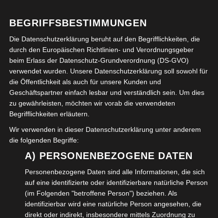
einen Tagesausflug, egal ob mit der Bahn oder dem
Auto. Ein Rundgang…
BEGRIFFSBESTIMMUNGEN
Die Datenschutzerklärung beruht auf den Begrifflichkeiten, die
WEITERLESEN →
durch den Europäischen Richtlinien- und Verordnungsgeber
beim Erlass der Datenschutz-Grundverordnung (DS-GVO)
verwendet wurden. Unsere Datenschutzerklärung soll sowohl für
VERÖFFENTLICHT IN:
FREIZEIT
,
KULTUR
die Öffentlichkeit als auch für unsere Kunden und
ABGELEGT UNTER:
MAGDEBURG
Geschäftspartner einfach lesbar und verständlich sein. Um dies
zu gewährleisten, möchten wir vorab die verwendeten
Begrifflichkeiten erläutern.
Suchen
Wir verwenden in dieser Datenschutzerklärung unter anderem
nach:
die folgenden Begriffe:
A) PERSONENBEZOGENE DATEN
Neueste Beiträge
Personenbezogene Daten sind alle Informationen, die sich
Wohnen im Alter
auf eine identifizierte oder identifizierbare natürliche Person
(im Folgenden "betroffene Person") beziehen. Als
Die neue Samsonschule in Wolfenbüttel
identifizierbar wird eine natürliche Person angesehen, die
direkt oder indirekt, insbesondere mittels Zuordnung zu