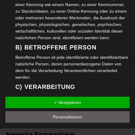
einer Kennung wie einem Namen, zu einer Kennnummer,
Benennung des Wolfenbütteler Quartiers Samson-
zu Standortdaten, zu einer Online-Kennung oder zu einem
Schule in Leopold-Zunz-Platz
oder mehreren besonderen Merkmalen, die Ausdruck der
physischen, physiologischen, genetischen, psychischen,
Informationen rund ums Älterwerden
wirtschaftlichen, kulturellen oder sozialen Identität dieser
natürlichen Person sind, identifiziert werden kann.
Adventsmarkt 2025 Wolfenbüttel
B) BETROFFENE PERSON
Betroffene Person ist jede identifizierte oder identifizierbare
Im August 2025 feierte das Bildungszentrum
natürliche Person, deren personenbezogene Daten von
Wolfenbüttel sein Hoffest
dem für die Verarbeitung Verantwortlichen verarbeitet
werden.
Oldtimer Nutzfahrzeuge am Start Siebte BÜSSING Elm-
C) VERARBEITUNG
Ausfahrt 2025
Verarbeitung ist jeder mit oder ohne Hilfe automatisierter
✓ Akzeptieren
Verfahren ausgeführte Vorgang oder jede solche
Kleinkunstabend in der Wolfenbütteler Veränder.Bar
Vorgangsreihe im Zusammenhang mit
personenbezogenen Daten wie das Erheben, das
Personalisieren
Erfassen, die Organisation, das Ordnen, die Speicherung,
die Anpassung oder Veränderung, das Auslesen, das
Neueste Kommentare