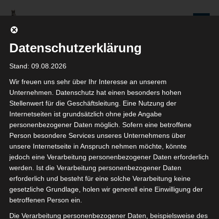
Zum
Inhalt
Seniorenredaktion
springen
Wolfenbüttel
Datenschutzerklärung
WIR WERDEN NICHT NUR ÄLTER, WIR WERDEN AUCH IMMER BESSER!
Stand: 09.08.2026
Wir freuen uns sehr über Ihr Interesse an unserem
Monat: Februar 2025
Unternehmen. Datenschutz hat einen besonders hohen
Stellenwert für die Geschäftsleitung. Eine Nutzung der
Internetseiten ist grundsätzlich ohne jede Angabe
personenbezogener Daten möglich. Sofern eine betroffene
Person besondere Services unseres Unternehmens über
Wir sind die Seniorenredaktion
unsere Internetseite in Anspruch nehmen möchte, könnte
jedoch eine Verarbeitung personenbezogener Daten erforderlich
11. FEBRUAR 2025
werden. Ist die Verarbeitung personenbezogener Daten
KARIN MAASS
erforderlich und besteht für eine solche Verarbeitung keine
KOMMENTAR SCHREIBEN
gesetzliche Grundlage, holen wir generell eine Einwilligung der
betroffenen Person ein.
Dies ist eine Zusammenstellung von einigen unserer
Die Verarbeitung personenbezogener Daten, beispielsweise des