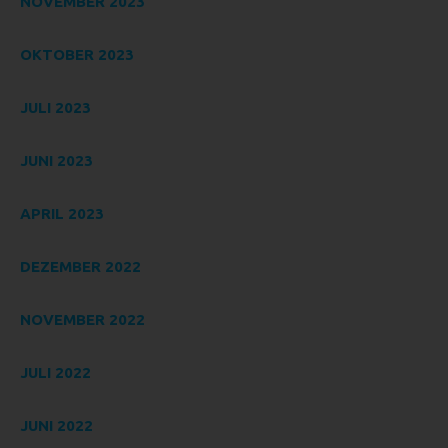
nicht. Behörden, die im Rahmen eines bestimmten
NOVEMBER 2023
Untersuchungsauftrags nach dem Unionsrecht oder dem
Recht der Mitgliedstaaten möglicherweise
OKTOBER 2023
personenbezogene Daten erhalten, gelten jedoch nicht als
Empfänger.
JULI 2023
J) DRITTER
Dritter ist eine natürliche oder juristische Person, Behörde,
JUNI 2023
Einrichtung oder andere Stelle außer der betroffenen
Person, dem Verantwortlichen, dem Auftragsverarbeiter
APRIL 2023
und den Personen, die unter der unmittelbaren
Verantwortung des Verantwortlichen oder des
Auftragsverarbeiters befugt sind, die personenbezogenen
DEZEMBER 2022
Daten zu verarbeiten.
K) EINWILLIGUNG
NOVEMBER 2022
Einwilligung ist jede von der betroffenen Person freiwillig für
JULI 2022
den bestimmten Fall in informierter Weise und
unmissverständlich abgegebene Willensbekundung in
Form einer Erklärung oder einer sonstigen eindeutigen
JUNI 2022
bestätigenden Handlung, mit der die betroffene Person zu