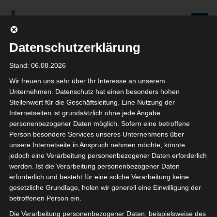
Zum
Inhalt
Seniorenredaktion
springen
Wolfenbüttel
Datenschutzerklärung
WIR WERDEN NICHT NUR ÄLTER, WIR WERDEN AUCH IMMER BESSER!
Stand: 06.08.2026
Wir freuen uns sehr über Ihr Interesse an unserem
Beiträge
Unternehmen. Datenschutz hat einen besonders hohen
Stellenwert für die Geschäftsleitung. Eine Nutzung der
Internetseiten ist grundsätzlich ohne jede Angabe
personenbezogener Daten möglich. Sofern eine betroffene
Person besondere Services unseres Unternehmens über
Rundgang mit Ulrich Higl auf dem
unsere Internetseite in Anspruch nehmen möchte, könnte
jedoch eine Verarbeitung personenbezogener Daten erforderlich
Juliusmarkt in Wolfenbüttel
werden. Ist die Verarbeitung personenbezogener Daten
erforderlich und besteht für eine solche Verarbeitung keine
12. AUGUST 2024
gesetzliche Grundlage, holen wir generell eine Einwilligung der
KARIN MAASS
betroffenen Person ein.
KOMMENTAR SCHREIBEN
Die Verarbeitung personenbezogener Daten, beispielsweise des