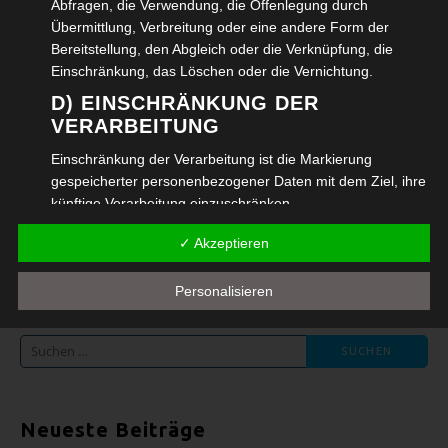
Abfragen, die Verwendung, die Offenlegung durch
Übermittlung, Verbreitung oder eine andere Form der
E-Mail-Adresse
*
Bereitstellung, den Abgleich oder die Verknüpfung, die
Einschränkung, das Löschen oder die Vernichtung.
D) EINSCHRÄNKUNG DER
VERARBEITUNG
Website
Einschränkung der Verarbeitung ist die Markierung
gespeicherter personenbezogener Daten mit dem Ziel, ihre
künftige Verarbeitung einzuschränken.
Name, E-Mail-Adresse und Website in diesem
E) PROFILING
Browser für meinen nächsten Kommentar
✓ Akzeptieren
speichern.
Profiling ist jede Art der automatisierten Verarbeitung
personenbezogener Daten, die darin besteht, dass diese
Personalisieren
personenbezogenen Daten verwendet werden, um
bestimmte persönliche Aspekte, die sich auf eine natürliche
Suchen
Person beziehen, zu bewerten, insbesondere, um Aspekte
nach:
bezüglich Arbeitsleistung, wirtschaftlicher Lage,
Gesundheit, persönlicher Vorlieben, Interessen,
Zuverlässigkeit, Verhalten, Aufenthaltsort oder Ortswechsel
Neueste Beiträge
dieser natürlichen Person zu analysieren oder