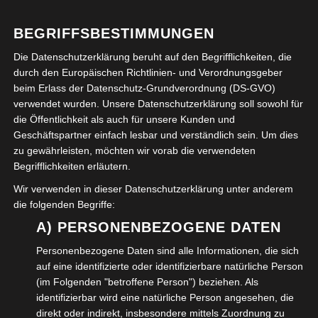
BEGRIFFSBESTIMMUNGEN
Die Datenschutzerklärung beruht auf den Begrifflichkeiten, die
durch den Europäischen Richtlinien- und Verordnungsgeber
Eine interssante Reise in die Vergangenheit mit Ulrich
beim Erlass der Datenschutz-Grundverordnung (DS-GVO)
Higl, die wir Wolfenbüttelern und Gästen sehr empfehlen
verwendet wurden. Unsere Datenschutzerklärung soll sowohl für
die Öffentlichkeit als auch für unsere Kunden und
können!
Geschäftspartner einfach lesbar und verständlich sein. Um dies
zu gewährleisten, möchten wir vorab die verwendeten
Begrifflichkeiten erläutern.
VERÖFFENTLICHT IN:
FREIZEIT
,
KULTUR
ABGELEGT UNTER:
DENKMÄLER
,
FREIZEIT
,
WOLFENBÜTTEL
Wir verwenden in dieser Datenschutzerklärung unter anderem
die folgenden Begriffe:
A) PERSONENBEZOGENE DATEN
Beitragsnavigation
← Was tun wenn das
Rundgang mit Herrn Ulrich
Personenbezogene Daten sind alle Informationen, die sich
Hochwasser kommt
Higl zum Herzog August
auf eine identifizierte oder identifizierbare natürliche Person
Denkmal Stadtmarkt
(im Folgenden "betroffene Person") beziehen. Als
Wolfenbüttel →
identifizierbar wird eine natürliche Person angesehen, die
direkt oder indirekt, insbesondere mittels Zuordnung zu