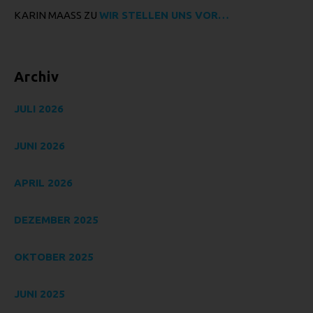
nicht. Behörden, die im Rahmen eines bestimmten
KARIN MAASS
ZU
WIR STELLEN UNS VOR…
Untersuchungsauftrags nach dem Unionsrecht oder dem
Recht der Mitgliedstaaten möglicherweise
personenbezogene Daten erhalten, gelten jedoch nicht als
Empfänger.
Archiv
J) DRITTER
Dritter ist eine natürliche oder juristische Person, Behörde,
JULI 2026
Einrichtung oder andere Stelle außer der betroffenen
Person, dem Verantwortlichen, dem Auftragsverarbeiter
JUNI 2026
und den Personen, die unter der unmittelbaren
Verantwortung des Verantwortlichen oder des
APRIL 2026
Auftragsverarbeiters befugt sind, die personenbezogenen
Daten zu verarbeiten.
DEZEMBER 2025
K) EINWILLIGUNG
Einwilligung ist jede von der betroffenen Person freiwillig für
OKTOBER 2025
den bestimmten Fall in informierter Weise und
unmissverständlich abgegebene Willensbekundung in
Form einer Erklärung oder einer sonstigen eindeutigen
JUNI 2025
bestätigenden Handlung, mit der die betroffene Person zu