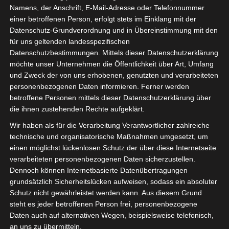
Die Seniorenredaktion Wolfenbüttel hat das Denkmal
Namens, der Anschrift, E-Mail-Adresse oder Telefonnummer
einer betroffenen Person, erfolgt stets im Einklang mit der
des „Kleinen Reiters“ auf dem Juliusmarkt besucht. Die
Datenschutz-Grundverordnung und in Übereinstimmung mit den
historischen Hintergründe wurden uns von dem
für uns geltenden landesspezifischen
Stadtführer Ulrich Higl vor Ort ausführlich erläutert.
Datenschutzbestimmungen. Mittels dieser Datenschutzerklärung
möchte unser Unternehmen die Öffentlichkeit über Art, Umfang
und Zweck der von uns erhobenen, genutzten und verarbeiteten
personenbezogenen Daten informieren. Ferner werden
betroffene Personen mittels dieser Datenschutzerklärung über
die ihnen zustehenden Rechte aufgeklärt.
Wir haben als für die Verarbeitung Verantwortlicher zahlreiche
technische und organisatorische Maßnahmen umgesetzt, um
einen möglichst lückenlosen Schutz der über diese Internetseite
verarbeiteten personenbezogenen Daten sicherzustellen.
Dennoch können Internetbasierte Datenübertragungen
grundsätzlich Sicherheitslücken aufweisen, sodass ein absoluter
Schutz nicht gewährleistet werden kann. Aus diesem Grund
steht es jeder betroffenen Person frei, personenbezogene
Daten auch auf alternativen Wegen, beispielsweise telefonisch,
an uns zu übermitteln.