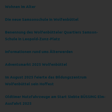
vorherzusagen.
Wohnen im Alter
F) PSEUDONYMISIERUNG
Die neue Samsonschule in Wolfenbüttel
Pseudonymisierung ist die Verarbeitung
personenbezogener Daten in einer Weise, auf welche die
personenbezogenen Daten ohne Hinzuziehung
Benennung des Wolfenbütteler Quartiers Samson-
zusätzlicher Informationen nicht mehr einer spezifischen
Schule in Leopold-Zunz-Platz
betroffenen Person zugeordnet werden können, sofern
diese zusätzlichen Informationen gesondert aufbewahrt
Informationen rund ums Älterwerden
werden und technischen und organisatorischen
Maßnahmen unterliegen, die gewährleisten, dass die
Adventsmarkt 2025 Wolfenbüttel
personenbezogenen Daten nicht einer identifizierten oder
identifizierbaren natürlichen Person zugewiesen werden.
Im August 2025 feierte das Bildungszentrum
G) VERANTWORTLICHER ODER
FÜR DIE VERARBEITUNG
Wolfenbüttel sein Hoffest
VERANTWORTLICHER
Oldtimer Nutzfahrzeuge am Start Siebte BÜSSING Elm-
Verantwortlicher oder für die Verarbeitung Verantwortlicher
Ausfahrt 2025
ist die natürliche oder juristische Person, Behörde,
Einrichtung oder andere Stelle, die allein oder gemeinsam