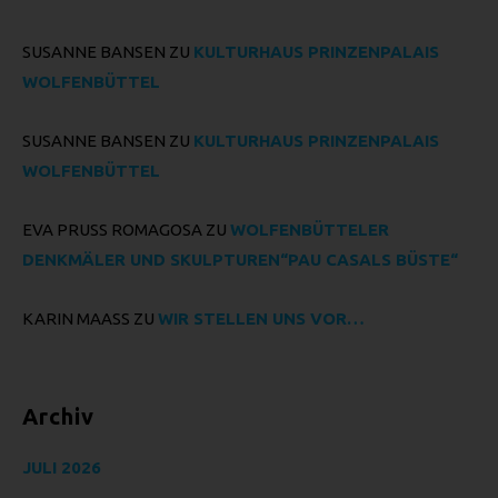
Abfragen, die Verwendung, die Offenlegung durch
Übermittlung, Verbreitung oder eine andere Form der
SUSANNE BANSEN
ZU
KULTURHAUS PRINZENPALAIS
Bereitstellung, den Abgleich oder die Verknüpfung, die
Einschränkung, das Löschen oder die Vernichtung.
WOLFENBÜTTEL
D) EINSCHRÄNKUNG DER
VERARBEITUNG
SUSANNE BANSEN
ZU
KULTURHAUS PRINZENPALAIS
WOLFENBÜTTEL
Einschränkung der Verarbeitung ist die Markierung
gespeicherter personenbezogener Daten mit dem Ziel, ihre
künftige Verarbeitung einzuschränken.
EVA PRUSS ROMAGOSA
ZU
WOLFENBÜTTELER
E) PROFILING
DENKMÄLER UND SKULPTUREN“PAU CASALS BÜSTE“
Profiling ist jede Art der automatisierten Verarbeitung
KARIN MAASS
ZU
WIR STELLEN UNS VOR…
personenbezogener Daten, die darin besteht, dass diese
personenbezogenen Daten verwendet werden, um
bestimmte persönliche Aspekte, die sich auf eine natürliche
Person beziehen, zu bewerten, insbesondere, um Aspekte
Archiv
bezüglich Arbeitsleistung, wirtschaftlicher Lage,
Gesundheit, persönlicher Vorlieben, Interessen,
JULI 2026
Zuverlässigkeit, Verhalten, Aufenthaltsort oder Ortswechsel
dieser natürlichen Person zu analysieren oder