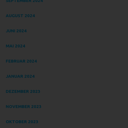
SEPTEMBER 2024
mit anderen über die Zwecke und Mittel der Verarbeitung
von personenbezogenen Daten entscheidet. Sind die
AUGUST 2024
Zwecke und Mittel dieser Verarbeitung durch das
Unionsrecht oder das Recht der Mitgliedstaaten
vorgegeben, so kann der Verantwortliche beziehungsweise
JUNI 2024
können die bestimmten Kriterien seiner Benennung nach
dem Unionsrecht oder dem Recht der Mitgliedstaaten
MAI 2024
vorgesehen werden.
H) AUFTRAGSVERARBEITER
FEBRUAR 2024
Auftragsverarbeiter ist eine natürliche oder juristische
Person, Behörde, Einrichtung oder andere Stelle, die
JANUAR 2024
personenbezogene Daten im Auftrag des Verantwortlichen
verarbeitet.
DEZEMBER 2023
I) EMPFÄNGER
Empfänger ist eine natürliche oder juristische Person,
NOVEMBER 2023
Behörde, Einrichtung oder andere Stelle, der
personenbezogene Daten offengelegt werden, unabhängig
OKTOBER 2023
davon, ob es sich bei ihr um einen Dritten handelt oder