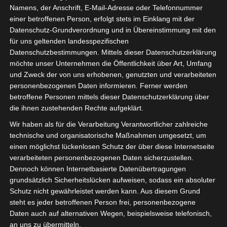
alt!
Namens, der Anschrift, E-Mail-Adresse oder Telefonnummer
einer betroffenen Person, erfolgt stets im Einklang mit der
WEITERLESEN →
Datenschutz-Grundverordnung und in Übereinstimmung mit den
für uns geltenden landesspezifischen
Datenschutzbestimmungen. Mittels dieser Datenschutzerklärung
VERÖFFENTLICHT IN:
KULTUR
,
POLITIK
,
SOZIALES
möchte unser Unternehmen die Öffentlichkeit über Art, Umfang
ABGELEGT UNTER:
ANTIRASSISMUS
,
DEMOKRAT
,
und Zweck der von uns erhobenen, genutzten und verarbeiteten
DEMOKRATIE
,
GEBURTSTAG
,
GRUNDGESETZ
,
RASSISMUS
,
personenbezogenen Daten informieren. Ferner werden
WOLFENBÜTTEL
betroffene Personen mittels dieser Datenschutzerklärung über
die ihnen zustehenden Rechte aufgeklärt.
Europawahl 2024 am 09. Juni
Wir haben als für die Verarbeitung Verantwortlicher zahlreiche
technische und organisatorische Maßnahmen umgesetzt, um
2. MAI 2024
einen möglichst lückenlosen Schutz der über diese Internetseite
SENIOR DETLEF
verarbeiteten personenbezogenen Daten sicherzustellen.
KOMMENTAR SCHREIBEN
Dennoch können Internetbasierte Datenübertragungen
grundsätzlich Sicherheitslücken aufweisen, sodass ein absoluter
Wählen gehen ist Pflicht für jeden Demokraten
Schutz nicht gewährleistet werden kann. Aus diesem Grund
steht es jeder betroffenen Person frei, personenbezogene
Daten auch auf alternativen Wegen, beispielsweise telefonisch,
WEITERLESEN →
an uns zu übermitteln.