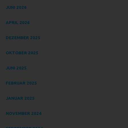
vorherzusagen.
JUNI 2026
F) PSEUDONYMISIERUNG
APRIL 2026
Pseudonymisierung ist die Verarbeitung
personenbezogener Daten in einer Weise, auf welche die
personenbezogenen Daten ohne Hinzuziehung
DEZEMBER 2025
zusätzlicher Informationen nicht mehr einer spezifischen
betroffenen Person zugeordnet werden können, sofern
OKTOBER 2025
diese zusätzlichen Informationen gesondert aufbewahrt
werden und technischen und organisatorischen
JUNI 2025
Maßnahmen unterliegen, die gewährleisten, dass die
personenbezogenen Daten nicht einer identifizierten oder
identifizierbaren natürlichen Person zugewiesen werden.
FEBRUAR 2025
G) VERANTWORTLICHER ODER
FÜR DIE VERARBEITUNG
JANUAR 2025
VERANTWORTLICHER
Verantwortlicher oder für die Verarbeitung Verantwortlicher
NOVEMBER 2024
ist die natürliche oder juristische Person, Behörde,
Einrichtung oder andere Stelle, die allein oder gemeinsam