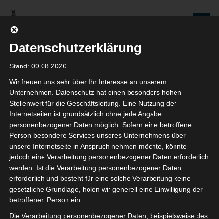
Zum
Inhalt
Seniorenredaktion
springen
Wolfenbüttel
Datenschutzerklärung
WIR WERDEN NICHT NUR ÄLTER, WIR WERDEN AUCH IMMER BESSER!
Stand: 09.08.2026
Wir freuen uns sehr über Ihr Interesse an unserem
Schlagwort: Demokrat
Unternehmen. Datenschutz hat einen besonders hohen
Stellenwert für die Geschäftsleitung. Eine Nutzung der
Internetseiten ist grundsätzlich ohne jede Angabe
personenbezogener Daten möglich. Sofern eine betroffene
Person besondere Services unseres Unternehmens über
75 Jahre Deutsches Grundgesetz
unsere Internetseite in Anspruch nehmen möchte, könnte
jedoch eine Verarbeitung personenbezogener Daten erforderlich
3. MAI 2024
werden. Ist die Verarbeitung personenbezogener Daten
SENIOR DETLEF
erforderlich und besteht für eine solche Verarbeitung keine
KOMMENTAR SCHREIBEN
gesetzliche Grundlage, holen wir generell eine Einwilligung der
betroffenen Person ein.
Wir feiern Geburtstag, unser Grundgesetz wird 75 Jahre
Die Verarbeitung personenbezogener Daten, beispielsweise des