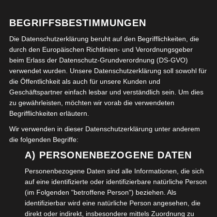
VERÖFFENTLICHT IN:
KULTUR
,
POLITIK
,
SOZIALES
BEGRIFFSBESTIMMUNGEN
ABGELEGT UNTER:
DEMOKRAT
,
DEMOKRATIE
,
DEUTSCHLAND
,
EUROPA
,
EUROPAWAHL
,
WAHL
,
Die Datenschutzerklärung beruht auf den Begrifflichkeiten, die
WOLFENBÜTTEL
durch den Europäischen Richtlinien- und Verordnungsgeber
beim Erlass der Datenschutz-Grundverordnung (DS-GVO)
verwendet wurden. Unsere Datenschutzerklärung soll sowohl für
Suchen
die Öffentlichkeit als auch für unsere Kunden und
Geschäftspartner einfach lesbar und verständlich sein. Um dies
nach:
zu gewährleisten, möchten wir vorab die verwendeten
Begrifflichkeiten erläutern.
Neueste Beiträge
Wir verwenden in dieser Datenschutzerklärung unter anderem
die folgenden Begriffe:
Wohnen im Alter
A) PERSONENBEZOGENE DATEN
Die neue Samsonschule in Wolfenbüttel
Personenbezogene Daten sind alle Informationen, die sich
auf eine identifizierte oder identifizierbare natürliche Person
Benennung des Wolfenbütteler Quartiers Samson-
(im Folgenden "betroffene Person") beziehen. Als
identifizierbar wird eine natürliche Person angesehen, die
Schule in Leopold-Zunz-Platz
direkt oder indirekt, insbesondere mittels Zuordnung zu