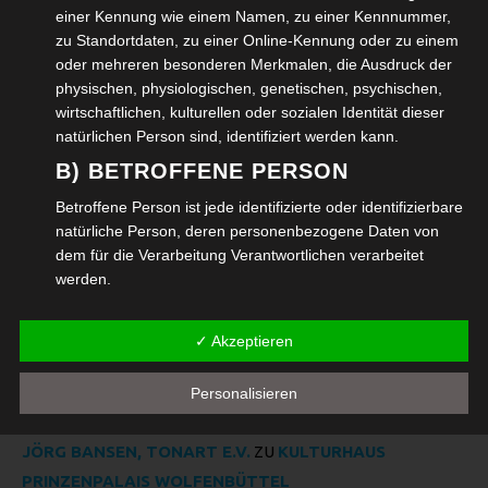
einer Kennung wie einem Namen, zu einer Kennnummer,
Informationen rund ums Älterwerden
zu Standortdaten, zu einer Online-Kennung oder zu einem
oder mehreren besonderen Merkmalen, die Ausdruck der
Adventsmarkt 2025 Wolfenbüttel
physischen, physiologischen, genetischen, psychischen,
wirtschaftlichen, kulturellen oder sozialen Identität dieser
Im August 2025 feierte das Bildungszentrum
natürlichen Person sind, identifiziert werden kann.
Wolfenbüttel sein Hoffest
B) BETROFFENE PERSON
Betroffene Person ist jede identifizierte oder identifizierbare
Oldtimer Nutzfahrzeuge am Start Siebte BÜSSING Elm-
natürliche Person, deren personenbezogene Daten von
Ausfahrt 2025
dem für die Verarbeitung Verantwortlichen verarbeitet
werden.
Kleinkunstabend in der Wolfenbütteler Veränder.Bar
C) VERARBEITUNG
✓ Akzeptieren
Verarbeitung ist jeder mit oder ohne Hilfe automatisierter
Verfahren ausgeführte Vorgang oder jede solche
Personalisieren
Neueste Kommentare
Vorgangsreihe im Zusammenhang mit
personenbezogenen Daten wie das Erheben, das
Erfassen, die Organisation, das Ordnen, die Speicherung,
JÖRG BANSEN, TONART E.V.
ZU
KULTURHAUS
die Anpassung oder Veränderung, das Auslesen, das
PRINZENPALAIS WOLFENBÜTTEL