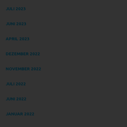
nicht. Behörden, die im Rahmen eines bestimmten
Untersuchungsauftrags nach dem Unionsrecht oder dem
JULI 2023
Recht der Mitgliedstaaten möglicherweise
personenbezogene Daten erhalten, gelten jedoch nicht als
JUNI 2023
Empfänger.
J) DRITTER
APRIL 2023
Dritter ist eine natürliche oder juristische Person, Behörde,
Einrichtung oder andere Stelle außer der betroffenen
DEZEMBER 2022
Person, dem Verantwortlichen, dem Auftragsverarbeiter
und den Personen, die unter der unmittelbaren
Verantwortung des Verantwortlichen oder des
NOVEMBER 2022
Auftragsverarbeiters befugt sind, die personenbezogenen
Daten zu verarbeiten.
JULI 2022
K) EINWILLIGUNG
JUNI 2022
Einwilligung ist jede von der betroffenen Person freiwillig für
den bestimmten Fall in informierter Weise und
unmissverständlich abgegebene Willensbekundung in
JANUAR 2022
Form einer Erklärung oder einer sonstigen eindeutigen
bestätigenden Handlung, mit der die betroffene Person zu