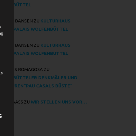
LFENBÜTTEL
SANNE BANSEN
ZU
KULTURHAUS
e
INZENPALAIS WOLFENBÜTTEL
ng
SANNE BANSEN
ZU
KULTURHAUS
INZENPALAIS WOLFENBÜTTEL
A PRUSS ROMAGOSA
ZU
as
LFENBÜTTELER DENKMÄLER UND
ULPTUREN“PAU CASALS BÜSTE“
RIN MAASS
ZU
WIR STELLEN UNS VOR…
G
rchiv