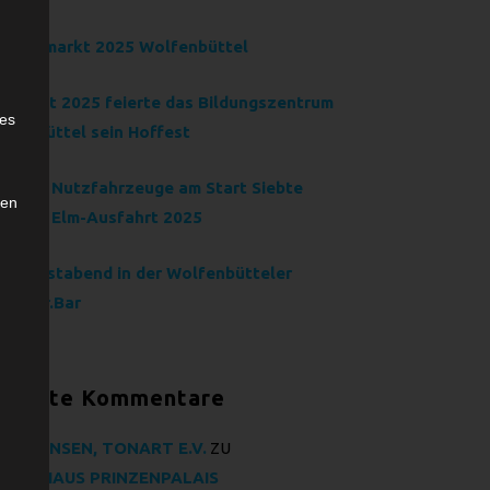
ventsmarkt 2025 Wolfenbüttel
e
 August 2025 feierte das Bildungszentrum
ies
lfenbüttel sein Hoffest
dtimer Nutzfahrzeuge am Start Siebte
den
SSING Elm-Ausfahrt 2025
einkunstabend in der Wolfenbütteler
ränder.Bar
eueste Kommentare
RG BANSEN, TONART E.V.
ZU
LTURHAUS PRINZENPALAIS