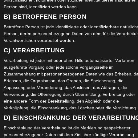
wirtschaftlichen, kulturellen oder sozialen Identität dieser natürlichen
WO
Person sind, identifiziert werden kann.
B) BETROFFENE PERSON
Zur Europawahl 2019 →
SU
Betroffene Person ist jede identifizierte oder identifizierbare natürlich
PR
Person, deren personenbezogene Daten von dem für die Verarbeitu
r
Verantwortlichen verarbeitet werden.
SU
C) VERARBEITUNG
icht.
Erforderliche Felder sind mit
*
markiert
PR
Verarbeitung ist jeder mit oder ohne Hilfe automatisierter Verfahren
ausgeführte Vorgang oder jede solche Vorgangsreihe im
EV
Zusammenhang mit personenbezogenen Daten wie das Erheben, d
WO
Erfassen, die Organisation, das Ordnen, die Speicherung, die
SK
Anpassung oder Veränderung, das Auslesen, das Abfragen, die
Verwendung, die Offenlegung durch Übermittlung, Verbreitung oder
eine andere Form der Bereitstellung, den Abgleich oder die
KA
Verknüpfung, die Einschränkung, das Löschen oder die Vernichtung.
D) EINSCHRÄNKUNG DER VERARBEITUN
Einschränkung der Verarbeitung ist die Markierung gespeicherter
A
personenbezogener Daten mit dem Ziel, ihre künftige Verarbeitung