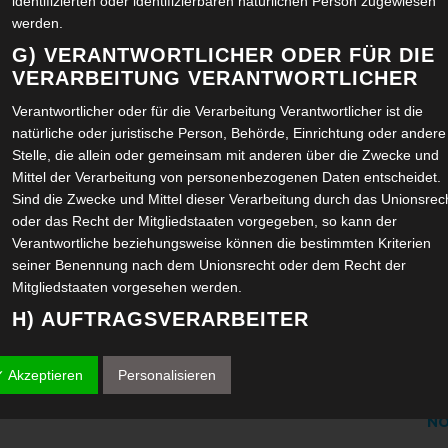
identifizierten oder identifizierbaren natürlichen Person zugewiesen
werden.
SE
G) VERANTWORTLICHER ODER FÜR DIE
VERARBEITUNG VERANTWORTLICHER
AU
Verantwortlicher oder für die Verarbeitung Verantwortlicher ist die
natürliche oder juristische Person, Behörde, Einrichtung oder andere
Stelle, die allein oder gemeinsam mit anderen über die Zwecke und
JU
Mittel der Verarbeitung von personenbezogenen Daten entscheidet.
Sind die Zwecke und Mittel dieser Verarbeitung durch das Unionsrec
MA
oder das Recht der Mitgliedstaaten vorgegeben, so kann der
Verantwortliche beziehungsweise können die bestimmten Kriterien
FE
seiner Benennung nach dem Unionsrecht oder dem Recht der
Mitgliedstaaten vorgesehen werden.
JA
H) AUFTRAGSVERARBEITER
Auftragsverarbeiter ist eine natürliche oder juristische Person, Behör
DE
Einrichtung oder andere Stelle, die personenbezogene Daten im
✓ Akzeptieren
Personalisieren
Auftrag des Verantwortlichen verarbeitet.
NO
I) EMPFÄNGER