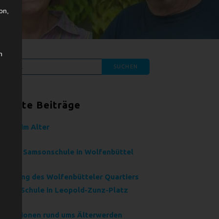
on,
n
chen
ch:
eueste Beiträge
hnen im Alter
e neue Samsonschule in Wolfenbüttel
nennung des Wolfenbütteler Quartiers
mson-Schule in Leopold-Zunz-Platz
formationen rund ums Älterwerden