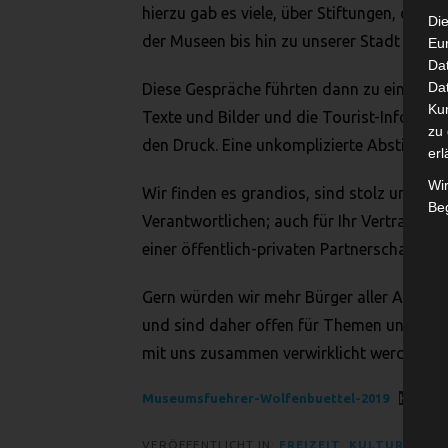
hierzu gab es viele, über Stiftungen, das 
Die
der Museen bis hin zu unserer Stadt Wolfe
Eu
Da
Dat
Diese Gespräche führten dann zu einer pe
Ku
Texte und Bilder und die Tourist-Informat
zu 
den Druck. Eine unkomplizierte Abstimmu
erl
Wi
Wir finden es grandios, sind stolz und zu
Beg
Verantwortlichen; auch für Ihr Vertrauen in
einer öffentlich-privaten Partnerschaft (od
Gern würden wir mehr Bürger aller Alterssc
und sind daher offen für Themen und Proj
mit uns zusammen verwirklicht werden.
Museumsfuehrer-Wolfenbuettel-2019
Herunt
VERÖFFENTLICHT IN:
FREIZEIT
,
KULTUR