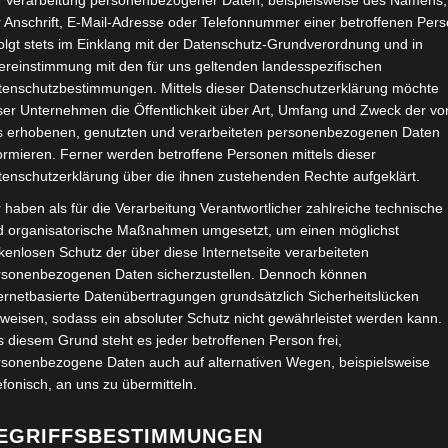
e Verarbeitung personenbezogener Daten, beispielsweise des Namens,
 Anschrift, E-Mail-Adresse oder Telefonnummer einer betroffenen Pers
olgt stets im Einklang mit der Datenschutz-Grundverordnung und in
ereinstimmung mit den für uns geltenden landesspezifischen
tenschutzbestimmungen. Mittels dieser Datenschutzerklärung möchte
ser Unternehmen die Öffentlichkeit über Art, Umfang und Zweck der vo
Su
s erhobenen, genutzten und verarbeiteten personenbezogenen Daten
olfenbüttel 2019
ormieren. Ferner werden betroffene Personen mittels dieser
na
tenschutzerklärung über die ihnen zustehenden Rechte aufgeklärt.
AR SCHREIBEN
 haben als für die Verarbeitung Verantwortlicher zahlreiche technische
N
d organisatorische Maßnahmen umgesetzt, um einen möglichst
 ganz anderes zu machen; die Idee des
kenlosen Schutz der über diese Internetseite verarbeiteten
Wo
g hat einen – Wolfenbüttel nicht, noch nicht…….
rsonenbezogenen Daten sicherzustellen. Dennoch können
ernetbasierte Datenübertragungen grundsätzlich Sicherheitslücken
Di
weisen, sodass ein absoluter Schutz nicht gewährleistet werden kann.
rfe wurden diskutiert und verworfen, bis das
 diesem Grund steht es jeder betroffenen Person frei,
urden verteilt, Termine mit den
Be
rsonenbezogene Daten auch auf alternativen Wegen, beispielsweise
art, Gespräche geführt, Fotos aufgenommen, Texte
efonisch, an uns zu übermitteln.
Sa
ührt. Beispielhaft wurden drei Museen für einen
m damit Sponsoren für den Druck zu gewinnen. Ideen
EGRIFFSBESTIMMUNGEN
In