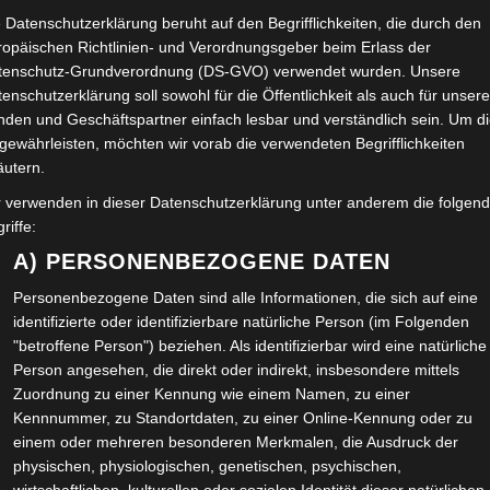
Medienzentrum (Landkreis Wolfenbüttel), Eigenanteile
 Datenschutzerklärung beruht auf den Begrifflichkeiten, die durch den
nbüttel.
Ad
ropäischen Richtlinien- und Verordnungsgeber beim Erlass der
tenschutz-Grundverordnung (DS-GVO) verwendet wurden. Unsere
enschutzerklärung soll sowohl für die Öffentlichkeit als auch für unser
rfekten Lösung: Wir liefern museumsabgestimmte
Im
nden und Geschäftspartner einfach lesbar und verständlich sein. Um d
ion kümmert sich um die einheitliche Gestaltung und
Wo
gewährleisten, möchten wir vorab die verwendeten Begrifflichkeiten
ngs-Zusammenarbeit erfolgte.
äutern.
Ol
r verwenden in dieser Datenschutzerklärung unter anderem die folgen
frieden mit dem Ergebnis und danken den
BÜ
riffe:
 uns. Wir finden, das ist ein gelungenes Beispiel von
A) PERSONENBEZOGENE DATEN
er englisch Public-private-Partnership).
Kl
Personenbezogene Daten sind alle Informationen, die sich auf eine
Ve
identifizierte oder identifizierbare natürliche Person (im Folgenden
hichten für unsere redaktionelle Arbeit begeistern
"betroffene Person") beziehen. Als identifizierbar wird eine natürliche
ekte, die an uns herangetragen werden und gern auch
Person angesehen, die direkt oder indirekt, insbesondere mittels
N
Zuordnung zu einer Kennung wie einem Namen, zu einer
Kennnummer, zu Standortdaten, zu einer Online-Kennung oder zu
erladen
einem oder mehreren besonderen Merkmalen, die Ausdruck der
JÖ
physischen, physiologischen, genetischen, psychischen,
KU