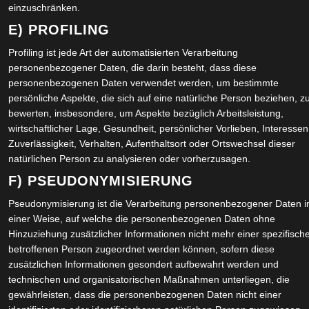
einzuschränken.
JU
E) PROFILING
JU
Profiling ist jede Art der automatisierten Verarbeitung
personenbezogener Daten, die darin besteht, dass diese
personenbezogenen Daten verwendet werden, um bestimmte
AP
persönliche Aspekte, die sich auf eine natürliche Person beziehen, z
bewerten, insbesondere, um Aspekte bezüglich Arbeitsleistung,
DE
wirtschaftlicher Lage, Gesundheit, persönlicher Vorlieben, Interessen
Zuverlässigkeit, Verhalten, Aufenthaltsort oder Ortswechsel dieser
natürlichen Person zu analysieren oder vorherzusagen.
OK
F) PSEUDONYMISIERUNG
JU
in diesem Browser für meinen nächsten
Pseudonymisierung ist die Verarbeitung personenbezogener Daten i
einer Weise, auf welche die personenbezogenen Daten ohne
FE
Hinzuziehung zusätzlicher Informationen nicht mehr einer spezifisch
betroffenen Person zugeordnet werden können, sofern diese
zusätzlichen Informationen gesondert aufbewahrt werden und
JA
technischen und organisatorischen Maßnahmen unterliegen, die
gewährleisten, dass die personenbezogenen Daten nicht einer
NO