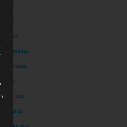
LI 2026
NI 2026
RIL 2026
u
ZEMBER 2025
,
TOBER 2025
NI 2025
n
BRUAR 2025
en
NUAR 2025
VEMBER 2024