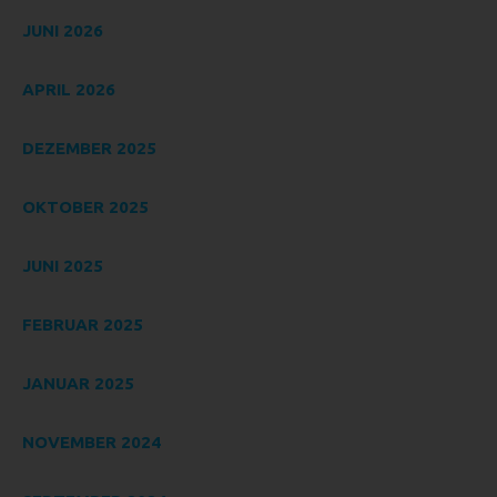
nicht. Behörden, die im Rahmen eines bestimmten
Untersuchungsauftrags nach dem Unionsrecht oder dem
JUNI 2026
Recht der Mitgliedstaaten möglicherweise
personenbezogene Daten erhalten, gelten jedoch nicht als
APRIL 2026
Empfänger.
J) DRITTER
DEZEMBER 2025
Dritter ist eine natürliche oder juristische Person, Behörde,
Einrichtung oder andere Stelle außer der betroffenen
OKTOBER 2025
Person, dem Verantwortlichen, dem Auftragsverarbeiter
und den Personen, die unter der unmittelbaren
JUNI 2025
Verantwortung des Verantwortlichen oder des
Auftragsverarbeiters befugt sind, die personenbezogenen
Daten zu verarbeiten.
FEBRUAR 2025
K) EINWILLIGUNG
JANUAR 2025
Einwilligung ist jede von der betroffenen Person freiwillig für
den bestimmten Fall in informierter Weise und
unmissverständlich abgegebene Willensbekundung in
NOVEMBER 2024
Form einer Erklärung oder einer sonstigen eindeutigen
bestätigenden Handlung, mit der die betroffene Person zu