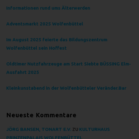
vorherzusagen.
Informationen rund ums Älterwerden
F) PSEUDONYMISIERUNG
Adventsmarkt 2025 Wolfenbüttel
Pseudonymisierung ist die Verarbeitung
personenbezogener Daten in einer Weise, auf welche die
Im August 2025 feierte das Bildungszentrum
personenbezogenen Daten ohne Hinzuziehung
zusätzlicher Informationen nicht mehr einer spezifischen
Wolfenbüttel sein Hoffest
betroffenen Person zugeordnet werden können, sofern
diese zusätzlichen Informationen gesondert aufbewahrt
Oldtimer Nutzfahrzeuge am Start Siebte BÜSSING Elm-
werden und technischen und organisatorischen
Ausfahrt 2025
Maßnahmen unterliegen, die gewährleisten, dass die
personenbezogenen Daten nicht einer identifizierten oder
identifizierbaren natürlichen Person zugewiesen werden.
Kleinkunstabend in der Wolfenbütteler Veränder.Bar
G) VERANTWORTLICHER ODER
FÜR DIE VERARBEITUNG
VERANTWORTLICHER
Neueste Kommentare
Verantwortlicher oder für die Verarbeitung Verantwortlicher
ist die natürliche oder juristische Person, Behörde,
JÖRG BANSEN, TONART E.V.
ZU
KULTURHAUS
Einrichtung oder andere Stelle, die allein oder gemeinsam
PRINZENPALAIS WOLFENBÜTTEL