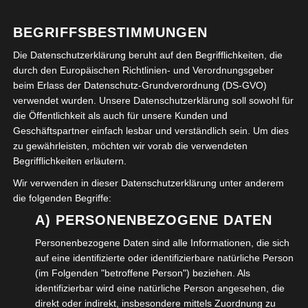
BEGRIFFSBESTIMMUNGEN
VERÖFFENTLICHT IN:
FREIZEIT
,
WIR ÜBER UNS .....
Die Datenschutzerklärung beruht auf den Begrifflichkeiten, die
ABGELEGT UNTER:
FILMEN
,
FOTOS
,
FREIZEIT
,
GESTALTEN
,
durch den Europäischen Richtlinien- und Verordnungsgeber
KREATIVITÄT
,
REDAKTIONSARBEIT
,
SENIOREN
,
VEREIN
,
beim Erlass der Datenschutz-Grundverordnung (DS-GVO)
WOLFENBÜTTEL
verwendet wurden. Unsere Datenschutzerklärung soll sowohl für
die Öffentlichkeit als auch für unsere Kunden und
Geschäftspartner einfach lesbar und verständlich sein. Um dies
Beitragsnavigation
← Rundgang durch die
Kulturhaus Prinzenpalais
zu gewährleisten, möchten wir vorab die verwendeten
Begrifflichkeiten erläutern.
Magdeburger Altstadt
Wolfenbüttel →
Wir verwenden in dieser Datenschutzerklärung unter anderem
Schreibe einen Kommentar
die folgenden Begriffe:
A) PERSONENBEZOGENE DATEN
Deine E-Mail-Adresse wird nicht veröffentlicht.
Personenbezogene Daten sind alle Informationen, die sich
Erforderliche Felder sind mit
*
markiert
auf eine identifizierte oder identifizierbare natürliche Person
(im Folgenden "betroffene Person") beziehen. Als
Kommentar
*
identifizierbar wird eine natürliche Person angesehen, die
direkt oder indirekt, insbesondere mittels Zuordnung zu