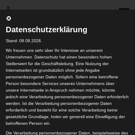
Zum
Inhalt
Seniorenredaktion
springen
Wolfenbüttel
Datenschutzerklärung
WIR WERDEN NICHT NUR ÄLTER, WIR WERDEN AUCH IMMER BESSER!
Stand: 08.08.2026
Wir freuen uns sehr über Ihr Interesse an unserem
Beiträge
Unternehmen. Datenschutz hat einen besonders hohen
Stellenwert für die Geschäftsleitung. Eine Nutzung der
Internetseiten ist grundsätzlich ohne jede Angabe
personenbezogener Daten möglich. Sofern eine betroffene
Person besondere Services unseres Unternehmens über
Wir sind die Seniorenredaktion
unsere Internetseite in Anspruch nehmen möchte, könnte
jedoch eine Verarbeitung personenbezogener Daten erforderlich
11. FEBRUAR 2025
werden. Ist die Verarbeitung personenbezogener Daten
KARIN MAASS
erforderlich und besteht für eine solche Verarbeitung keine
KOMMENTAR SCHREIBEN
gesetzliche Grundlage, holen wir generell eine Einwilligung der
betroffenen Person ein.
Dies ist eine Zusammenstellung von einigen unserer
Die Verarbeitung personenbezogener Daten, beispielsweise des