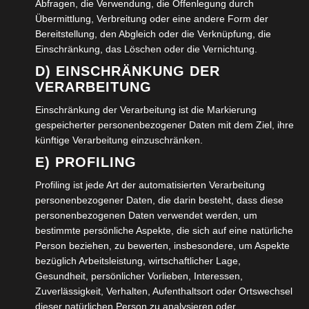
Abfragen, die Verwendung, die Offenlegung durch
Übermittlung, Verbreitung oder eine andere Form der
Bereitstellung, den Abgleich oder die Verknüpfung, die
Einschränkung, das Löschen oder die Vernichtung.
D) EINSCHRÄNKUNG DER
VERARBEITUNG
Einschränkung der Verarbeitung ist die Markierung
gespeicherter personenbezogener Daten mit dem Ziel, ihre
künftige Verarbeitung einzuschränken.
E) PROFILING
Profiling ist jede Art der automatisierten Verarbeitung
Sehenswert waren die Hilfsmittel zur Pflege von
personenbezogener Daten, die darin besteht, dass diese
Angehörigen. Im Schlafzimmer Betten, die
personenbezogenen Daten verwendet werden, um
höhenverstellbar sind und im Bedarfsfall zum Pflegebett
bestimmte persönliche Aspekte, die sich auf eine natürliche
umgerüstet werden können. Kontaktmatten, die
Person beziehen, zu bewerten, insbesondere, um Aspekte
bezüglich Arbeitsleistung, wirtschaftlicher Lage,
anzeigen, wenn ein Demenzkranker das Bett verlässt.
Gesundheit, persönlicher Vorlieben, Interessen,
Aber auch Hebesysteme, die durch Schienen an der
Zuverlässigkeit, Verhalten, Aufenthaltsort oder Ortswechsel
Decke weniger Platz benötigen, und mit denen
dieser natürlichen Person zu analysieren oder