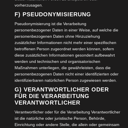
vorherzusagen.
bettlägerige Patienten besser und einfacher bewegt
F) PSEUDONYMISIERUNG
werden können.
Pseudonymisierung ist die Verarbeitung
personenbezogener Daten in einer Weise, auf welche die
personenbezogenen Daten ohne Hinzuziehung
Allgemeine Erleichterungen waren auch im übrigen
zusätzlicher Informationen nicht mehr einer spezifischen
betroffenen Person zugeordnet werden können, sofern
Wohnbereich zu sehen. Die Gardinenleiste, die per Kurbel
diese zusätzlichen Informationen gesondert aufbewahrt
abgesenkt werden kann, ebenso das „Innenleben“ von
werden und technischen und organisatorischen
Schränken.
Maßnahmen unterliegen, die gewährleisten, dass die
personenbezogenen Daten nicht einer identifizierten oder
Um einen barrierefreien Übergang vom Wohnraum zur
identifizierbaren natürlichen Person zugewiesen werden.
Terrasse oder Balkon zu schaffen, kann eine
G) VERANTWORTLICHER ODER
Magnetdichtung für Balkon- oder Terrassentür
FÜR DIE VERARBEITUNG
VERANTWORTLICHER
eingebaut werden.
Verantwortlicher oder für die Verarbeitung Verantwortlicher
ist die natürliche oder juristische Person, Behörde,
Einrichtung oder andere Stelle, die allein oder gemeinsam