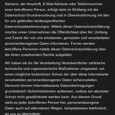
Gemeinschaftsunternehmen der Stadt Wolfsburg und
Namens, der Anschrift, E-Mail-Adresse oder Telefonnummer
des VW-Werks ) wurden die Räume mit vielen
einer betroffenen Person, erfolgt stets im Einklang mit der
Datenschutz-Grundverordnung und in Übereinstimmung mit den
technischen Innovationen gezeigt und erklärt. Die
für uns geltenden landesspezifischen
Sicherheitstechnik mit der mobil steuerbaren – über
Datenschutzbestimmungen. Mittels dieser Datenschutzerklärung
Smartphone, Tablet oder Computer –
möchte unser Unternehmen die Öffentlichkeit über Art, Umfang
und Zweck der von uns erhobenen, genutzten und verarbeiteten
Türkommunikation und Zutrittskontrolle ist sicherlich
personenbezogenen Daten informieren. Ferner werden
für die meisten Senioren technisch zu aufwendig und
betroffene Personen mittels dieser Datenschutzerklärung über
wird wohl erst in einigen Jahren Standard sein.
die ihnen zustehenden Rechte aufgeklärt.
Wir haben als für die Verarbeitung Verantwortlicher zahlreiche
Sowohl der Funkwassermelder, der bei überlaufendem
technische und organisatorische Maßnahmen umgesetzt, um
Wasser die Wasserzufuhr stoppt, als auch die
einen möglichst lückenlosen Schutz der über diese Internetseite
Alarmanlage mit Notfallschalter sind wünschenswert,
verarbeiteten personenbezogenen Daten sicherzustellen.
Dennoch können Internetbasierte Datenübertragungen
aber nicht ohne größeren technischen und finanziellen
grundsätzlich Sicherheitslücken aufweisen, sodass ein absoluter
Aufwand zu haben.
Schutz nicht gewährleistet werden kann. Aus diesem Grund
steht es jeder betroffenen Person frei, personenbezogene
Daten auch auf alternativen Wegen, beispielsweise telefonisch,
an uns zu übermitteln.