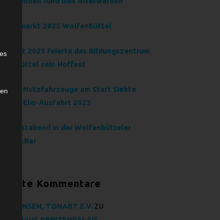
formationen rund ums Älterwerden
ventsmarkt 2025 Wolfenbüttel
e
 August 2025 feierte das Bildungszentrum
ies
lfenbüttel sein Hoffest
dtimer Nutzfahrzeuge am Start Siebte
den
SSING Elm-Ausfahrt 2025
einkunstabend in der Wolfenbütteler
ränder.Bar
eueste Kommentare
RG BANSEN, TONART E.V.
ZU
LTURHAUS PRINZENPALAIS