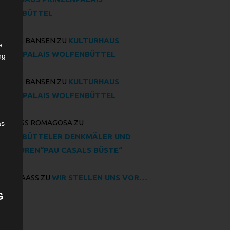
LFENBÜTTEL
SANNE BANSEN
ZU
KULTURHAUS
e
INZENPALAIS WOLFENBÜTTEL
ng
SANNE BANSEN
ZU
KULTURHAUS
INZENPALAIS WOLFENBÜTTEL
A PRUSS ROMAGOSA
ZU
as
LFENBÜTTELER DENKMÄLER UND
ULPTUREN“PAU CASALS BÜSTE“
RIN MAASS
ZU
WIR STELLEN UNS VOR…
G
rchiv