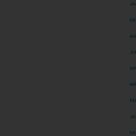
sonstigen eindeutigen bestätigenden Handlung, mit der die betroffen
JA
Person zu verstehen gibt, dass sie mit der Verarbeitung der sie
betreffenden personenbezogenen Daten einverstanden ist.
DE
AME UND ANSCHRIFT DES FÜR DIE
AU
ERARBEITUNG VERANTWORTLICHEN
antwortlicher im Sinne der Datenschutz-Grundverordnung, sonstiger i
JU
n Mitgliedstaaten der Europäischen Union geltenden Datenschutzgeset
d anderer Bestimmungen mit datenschutzrechtlichem Charakter ist:
AP
niorenredaktion Wolfenbüttel
lef Puchert
MÄ
ffeweg 39
FE
304 Wolfenbüttel - DE
lefon: 05331-929763
JA
Mail:
DE