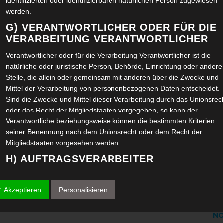
identifizierten oder identifizierbaren natürlichen Person zugewiesen
NO
werden.
G) VERANTWORTLICHER ODER FÜR DIE
SE
VERARBEITUNG VERANTWORTLICHER
Verantwortlicher oder für die Verarbeitung Verantwortlicher ist die
AU
natürliche oder juristische Person, Behörde, Einrichtung oder andere
Stelle, die allein oder gemeinsam mit anderen über die Zwecke und
JU
Mittel der Verarbeitung von personenbezogenen Daten entscheidet.
Sind die Zwecke und Mittel dieser Verarbeitung durch das Unionsrec
MA
oder das Recht der Mitgliedstaaten vorgegeben, so kann der
Verantwortliche beziehungsweise können die bestimmten Kriterien
seiner Benennung nach dem Unionsrecht oder dem Recht der
FE
Mitgliedstaaten vorgesehen werden.
H) AUFTRAGSVERARBEITER
JA
Auftragsverarbeiter ist eine natürliche oder juristische Person, Behör
Einrichtung oder andere Stelle, die personenbezogene Daten im
DE
✓ Akzeptieren
Personalisieren
Auftrag des Verantwortlichen verarbeitet.
I) EMPFÄNGER
NO