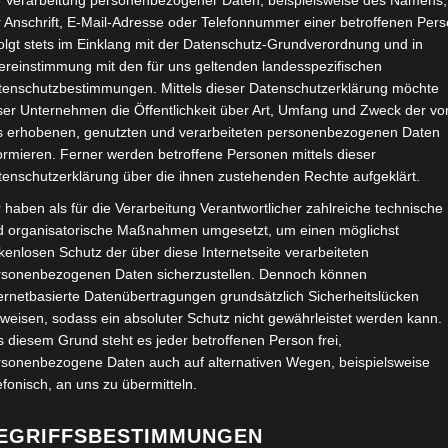
e Verarbeitung personenbezogener Daten, beispielsweise des Namens,
 Anschrift, E-Mail-Adresse oder Telefonnummer einer betroffenen Pers
olgt stets im Einklang mit der Datenschutz-Grundverordnung und in
ereinstimmung mit den für uns geltenden landesspezifischen
tenschutzbestimmungen. Mittels dieser Datenschutzerklärung möchte
ser Unternehmen die Öffentlichkeit über Art, Umfang und Zweck der vo
s erhobenen, genutzten und verarbeiteten personenbezogenen Daten
Su
Denkmäler und
ormieren. Ferner werden betroffene Personen mittels dieser
na
tenschutzerklärung über die ihnen zustehenden Rechte aufgeklärt.
Sonnenuhr“
 haben als für die Verarbeitung Verantwortlicher zahlreiche technische
N
d organisatorische Maßnahmen umgesetzt, um einen möglichst
kenlosen Schutz der über diese Internetseite verarbeiteten
MENTAR SCHREIBEN
Wo
rsonenbezogenen Daten sicherzustellen. Dennoch können
ernetbasierte Datenübertragungen grundsätzlich Sicherheitslücken
othek wurde im 18. Jahrhundert errichtet.
weisen, sodass ein absoluter Schutz nicht gewährleistet werden kann.
Di
 diesem Grund steht es jeder betroffenen Person frei,
rsonenbezogene Daten auch auf alternativen Wegen, beispielsweise
Be
efonisch, an uns zu übermitteln.
Sa
EGRIFFSBESTIMMUNGEN
,
SONNENUHR
,
WOLFENBÜTTEL