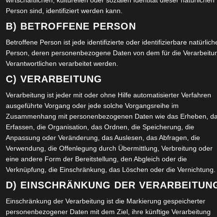
wirtschaftlichen, kulturellen oder sozialen Identität dieser natürlichen
Person sind, identifiziert werden kann.
WO
B) BETROFFENE PERSON
SU
Betroffene Person ist jede identifizierte oder identifizierbare natürlich
PR
Person, deren personenbezogene Daten von dem für die Verarbeitu
Verantwortlichen verarbeitet werden.
SU
C) VERARBEITUNG
PR
Verarbeitung ist jeder mit oder ohne Hilfe automatisierter Verfahren
ausgeführte Vorgang oder jede solche Vorgangsreihe im
EV
Zusammenhang mit personenbezogenen Daten wie das Erheben, d
Erfassen, die Organisation, das Ordnen, die Speicherung, die
WO
Anpassung oder Veränderung, das Auslesen, das Abfragen, die
SK
Verwendung, die Offenlegung durch Übermittlung, Verbreitung oder
eine andere Form der Bereitstellung, den Abgleich oder die
KA
Verknüpfung, die Einschränkung, das Löschen oder die Vernichtung.
D) EINSCHRÄNKUNG DER VERARBEITUN
Einschränkung der Verarbeitung ist die Markierung gespeicherter
A
personenbezogener Daten mit dem Ziel, ihre künftige Verarbeitung