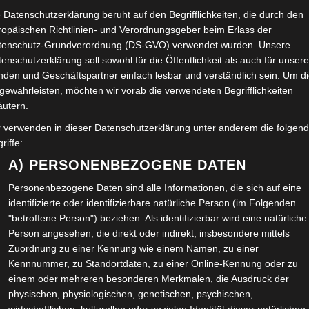
In
 Datenschutzerklärung beruht auf den Begrifflichkeiten, die durch den
ropäischen Richtlinien- und Verordnungsgeber beim Erlass der
Ad
tenschutz-Grundverordnung (DS-GVO) verwendet wurden. Unsere
enschutzerklärung soll sowohl für die Öffentlichkeit als auch für unser
Im
nden und Geschäftspartner einfach lesbar und verständlich sein. Um d
Wo
gewährleisten, möchten wir vorab die verwendeten Begrifflichkeiten
äutern.
Ol
r verwenden in dieser Datenschutzerklärung unter anderem die folgen
riffe:
BÜ
A) PERSONENBEZOGENE DATEN
Kl
Personenbezogene Daten sind alle Informationen, die sich auf eine
Ve
identifizierte oder identifizierbare natürliche Person (im Folgenden
"betroffene Person") beziehen. Als identifizierbar wird eine natürliche
Person angesehen, die direkt oder indirekt, insbesondere mittels
Zuordnung zu einer Kennung wie einem Namen, zu einer
N
Kennnummer, zu Standortdaten, zu einer Online-Kennung oder zu
einem oder mehreren besonderen Merkmalen, die Ausdruck der
JÖ
physischen, physiologischen, genetischen, psychischen,
KU