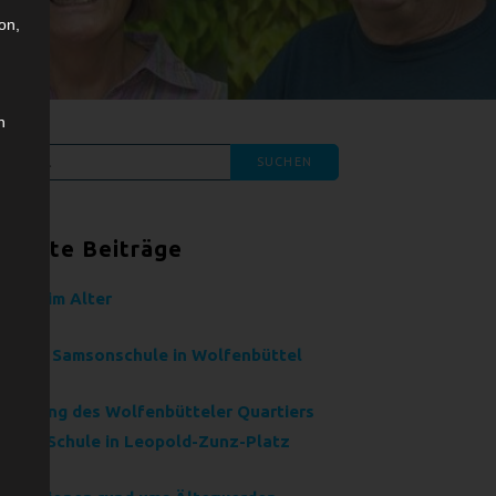
on,
n
chen
ch:
eueste Beiträge
hnen im Alter
e neue Samsonschule in Wolfenbüttel
nennung des Wolfenbütteler Quartiers
mson-Schule in Leopold-Zunz-Platz