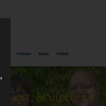
ultur
Freizeit
Natur
Politik
ng
gwort: Skulpturen