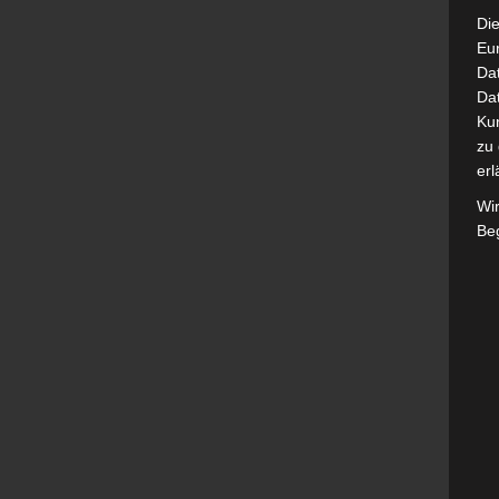
Die
Eu
Da
Dat
Ku
zu 
erl
Wi
Beg