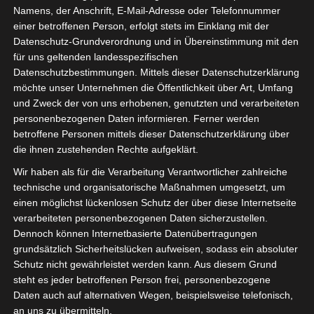
Nach den Jahren 2002 und 2017 wurde Wolfenbüttel im
Namens, der Anschrift, E-Mail-Adresse oder Telefonnummer
einer betroffenen Person, erfolgt stets im Einklang mit der
Dezember 2023 erneut von einem Hochwasser
Datenschutz-Grundverordnung und in Übereinstimmung mit den
heimgesucht. Verursacht durch einen tagelangen…
für uns geltenden landesspezifischen
Datenschutzbestimmungen. Mittels dieser Datenschutzerklärung
WEITERLESEN →
möchte unser Unternehmen die Öffentlichkeit über Art, Umfang
und Zweck der von uns erhobenen, genutzten und verarbeiteten
personenbezogenen Daten informieren. Ferner werden
VERÖFFENTLICHT IN:
KOMMUNALES RETTUNGSWESEN
,
betroffene Personen mittels dieser Datenschutzerklärung über
NATUR
die ihnen zustehenden Rechte aufgeklärt.
ABGELEGT UNTER:
HOCHWASSER
,
WOLFENBÜTTEL
,
WOLFENBÜTTEL HOCHWASSER DEZEMBER 2023
Wir haben als für die Verarbeitung Verantwortlicher zahlreiche
technische und organisatorische Maßnahmen umgesetzt, um
einen möglichst lückenlosen Schutz der über diese Internetseite
Suchen
verarbeiteten personenbezogenen Daten sicherzustellen.
Dennoch können Internetbasierte Datenübertragungen
nach:
grundsätzlich Sicherheitslücken aufweisen, sodass ein absoluter
Schutz nicht gewährleistet werden kann. Aus diesem Grund
Neueste Beiträge
steht es jeder betroffenen Person frei, personenbezogene
Daten auch auf alternativen Wegen, beispielsweise telefonisch,
Wohnen im Alter
an uns zu übermitteln.