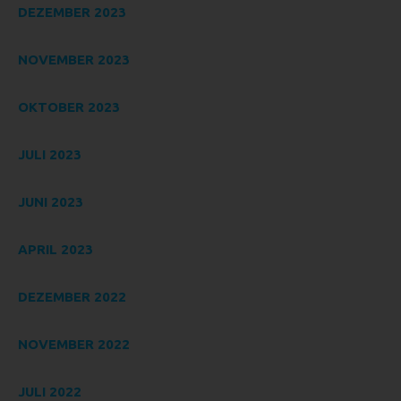
mit anderen über die Zwecke und Mittel der Verarbeitung
DEZEMBER 2023
von personenbezogenen Daten entscheidet. Sind die
Zwecke und Mittel dieser Verarbeitung durch das
NOVEMBER 2023
Unionsrecht oder das Recht der Mitgliedstaaten
vorgegeben, so kann der Verantwortliche beziehungsweise
OKTOBER 2023
können die bestimmten Kriterien seiner Benennung nach
dem Unionsrecht oder dem Recht der Mitgliedstaaten
vorgesehen werden.
JULI 2023
H) AUFTRAGSVERARBEITER
JUNI 2023
Auftragsverarbeiter ist eine natürliche oder juristische
Person, Behörde, Einrichtung oder andere Stelle, die
personenbezogene Daten im Auftrag des Verantwortlichen
APRIL 2023
verarbeitet.
I) EMPFÄNGER
DEZEMBER 2022
Empfänger ist eine natürliche oder juristische Person,
Behörde, Einrichtung oder andere Stelle, der
NOVEMBER 2022
personenbezogene Daten offengelegt werden, unabhängig
davon, ob es sich bei ihr um einen Dritten handelt oder
JULI 2022