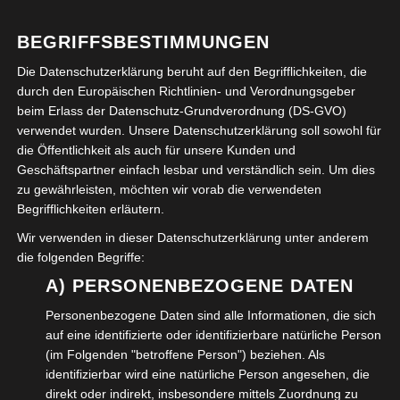
Die neue Samsonschule in Wolfenbüttel
BEGRIFFSBESTIMMUNGEN
Die Datenschutzerklärung beruht auf den Begrifflichkeiten, die
Benennung des Wolfenbütteler Quartiers Samson-
durch den Europäischen Richtlinien- und Verordnungsgeber
Schule in Leopold-Zunz-Platz
beim Erlass der Datenschutz-Grundverordnung (DS-GVO)
verwendet wurden. Unsere Datenschutzerklärung soll sowohl für
Informationen rund ums Älterwerden
die Öffentlichkeit als auch für unsere Kunden und
Geschäftspartner einfach lesbar und verständlich sein. Um dies
zu gewährleisten, möchten wir vorab die verwendeten
Adventsmarkt 2025 Wolfenbüttel
Begrifflichkeiten erläutern.
Wir verwenden in dieser Datenschutzerklärung unter anderem
Im August 2025 feierte das Bildungszentrum
die folgenden Begriffe:
Wolfenbüttel sein Hoffest
A) PERSONENBEZOGENE DATEN
Oldtimer Nutzfahrzeuge am Start Siebte BÜSSING Elm-
Personenbezogene Daten sind alle Informationen, die sich
Ausfahrt 2025
auf eine identifizierte oder identifizierbare natürliche Person
(im Folgenden "betroffene Person") beziehen. Als
identifizierbar wird eine natürliche Person angesehen, die
Kleinkunstabend in der Wolfenbütteler Veränder.Bar
direkt oder indirekt, insbesondere mittels Zuordnung zu