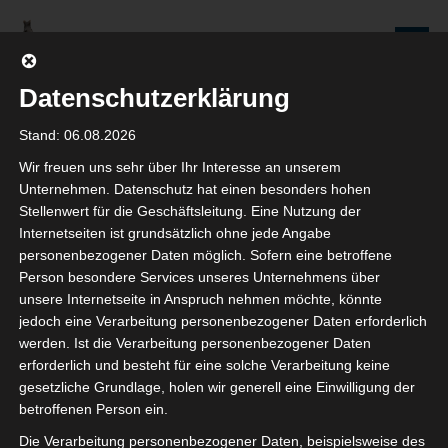
Zum
Inhalt
Seniorenredaktion
springen
Wolfenbüttel
Datenschutzerklärung
WIR WERDEN NICHT NUR ÄLTER, WIR WERDEN AUCH IMMER BESSER!
Stand: 06.08.2026
Wir freuen uns sehr über Ihr Interesse an unserem
Schlagwort: Hochwasser
Unternehmen. Datenschutz hat einen besonders hohen
Stellenwert für die Geschäftsleitung. Eine Nutzung der
Internetseiten ist grundsätzlich ohne jede Angabe
personenbezogener Daten möglich. Sofern eine betroffene
Person besondere Services unseres Unternehmens über
Hochwasser in der Innenstadt von
unsere Internetseite in Anspruch nehmen möchte, könnte
jedoch eine Verarbeitung personenbezogener Daten erforderlich
Wolfenbüttel
werden. Ist die Verarbeitung personenbezogener Daten
erforderlich und besteht für eine solche Verarbeitung keine
26. JANUAR 2024
gesetzliche Grundlage, holen wir generell eine Einwilligung der
KARIN MAASS
betroffenen Person ein.
KOMMENTAR SCHREIBEN
Die Verarbeitung personenbezogener Daten, beispielsweise des