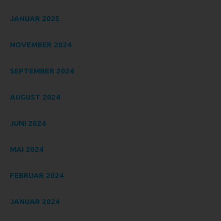
vorherzusagen.
JANUAR 2025
F) PSEUDONYMISIERUNG
Pseudonymisierung ist die Verarbeitung
NOVEMBER 2024
personenbezogener Daten in einer Weise, auf welche die
personenbezogenen Daten ohne Hinzuziehung
SEPTEMBER 2024
zusätzlicher Informationen nicht mehr einer spezifischen
betroffenen Person zugeordnet werden können, sofern
diese zusätzlichen Informationen gesondert aufbewahrt
AUGUST 2024
werden und technischen und organisatorischen
Maßnahmen unterliegen, die gewährleisten, dass die
JUNI 2024
personenbezogenen Daten nicht einer identifizierten oder
identifizierbaren natürlichen Person zugewiesen werden.
MAI 2024
G) VERANTWORTLICHER ODER
FÜR DIE VERARBEITUNG
FEBRUAR 2024
VERANTWORTLICHER
Verantwortlicher oder für die Verarbeitung Verantwortlicher
JANUAR 2024
ist die natürliche oder juristische Person, Behörde,
Einrichtung oder andere Stelle, die allein oder gemeinsam