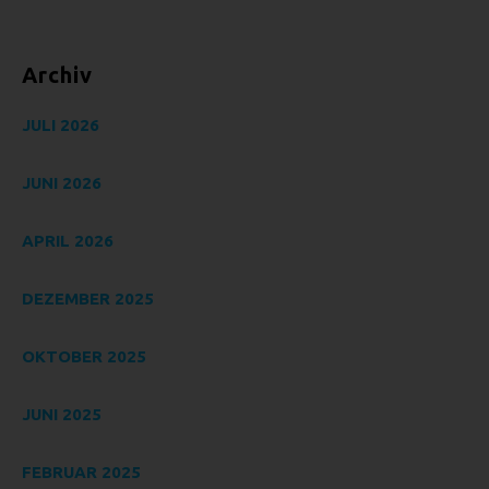
Abfragen, die Verwendung, die Offenlegung durch
Übermittlung, Verbreitung oder eine andere Form der
Bereitstellung, den Abgleich oder die Verknüpfung, die
Archiv
Einschränkung, das Löschen oder die Vernichtung.
D) EINSCHRÄNKUNG DER
JULI 2026
VERARBEITUNG
Einschränkung der Verarbeitung ist die Markierung
JUNI 2026
gespeicherter personenbezogener Daten mit dem Ziel, ihre
künftige Verarbeitung einzuschränken.
APRIL 2026
E) PROFILING
Profiling ist jede Art der automatisierten Verarbeitung
DEZEMBER 2025
personenbezogener Daten, die darin besteht, dass diese
personenbezogenen Daten verwendet werden, um
OKTOBER 2025
bestimmte persönliche Aspekte, die sich auf eine natürliche
Person beziehen, zu bewerten, insbesondere, um Aspekte
bezüglich Arbeitsleistung, wirtschaftlicher Lage,
JUNI 2025
Gesundheit, persönlicher Vorlieben, Interessen,
Zuverlässigkeit, Verhalten, Aufenthaltsort oder Ortswechsel
FEBRUAR 2025
dieser natürlichen Person zu analysieren oder