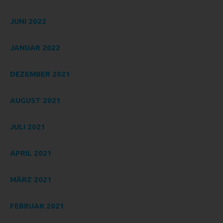
nicht. Behörden, die im Rahmen eines bestimmten
Untersuchungsauftrags nach dem Unionsrecht oder dem
JUNI 2022
Recht der Mitgliedstaaten möglicherweise
personenbezogene Daten erhalten, gelten jedoch nicht als
Empfänger.
JANUAR 2022
J) DRITTER
DEZEMBER 2021
Dritter ist eine natürliche oder juristische Person, Behörde,
Einrichtung oder andere Stelle außer der betroffenen
Person, dem Verantwortlichen, dem Auftragsverarbeiter
AUGUST 2021
und den Personen, die unter der unmittelbaren
Verantwortung des Verantwortlichen oder des
JULI 2021
Auftragsverarbeiters befugt sind, die personenbezogenen
Daten zu verarbeiten.
APRIL 2021
K) EINWILLIGUNG
Einwilligung ist jede von der betroffenen Person freiwillig für
MÄRZ 2021
den bestimmten Fall in informierter Weise und
unmissverständlich abgegebene Willensbekundung in
FEBRUAR 2021
Form einer Erklärung oder einer sonstigen eindeutigen
bestätigenden Handlung, mit der die betroffene Person zu