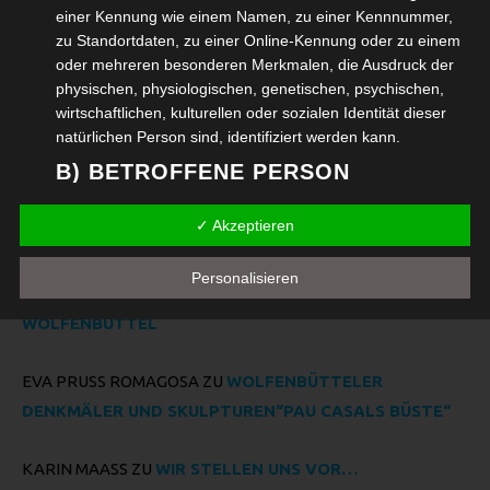
einer Kennung wie einem Namen, zu einer Kennnummer,
zu Standortdaten, zu einer Online-Kennung oder zu einem
Neueste Kommentare
oder mehreren besonderen Merkmalen, die Ausdruck der
physischen, physiologischen, genetischen, psychischen,
wirtschaftlichen, kulturellen oder sozialen Identität dieser
JÖRG BANSEN, TONART E.V.
ZU
KULTURHAUS
natürlichen Person sind, identifiziert werden kann.
PRINZENPALAIS WOLFENBÜTTEL
B) BETROFFENE PERSON
SUSANNE BANSEN
ZU
KULTURHAUS PRINZENPALAIS
Betroffene Person ist jede identifizierte oder identifizierbare
✓ Akzeptieren
natürliche Person, deren personenbezogene Daten von
WOLFENBÜTTEL
dem für die Verarbeitung Verantwortlichen verarbeitet
Personalisieren
werden.
SUSANNE BANSEN
ZU
KULTURHAUS PRINZENPALAIS
C) VERARBEITUNG
WOLFENBÜTTEL
Verarbeitung ist jeder mit oder ohne Hilfe automatisierter
Verfahren ausgeführte Vorgang oder jede solche
EVA PRUSS ROMAGOSA
ZU
WOLFENBÜTTELER
Vorgangsreihe im Zusammenhang mit
DENKMÄLER UND SKULPTUREN“PAU CASALS BÜSTE“
personenbezogenen Daten wie das Erheben, das
Erfassen, die Organisation, das Ordnen, die Speicherung,
KARIN MAASS
ZU
WIR STELLEN UNS VOR…
die Anpassung oder Veränderung, das Auslesen, das