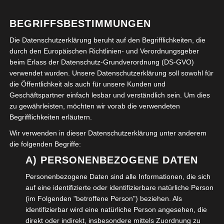
darüber gesprochen
BEGRIFFSBESTIMMUNGEN
Die Datenschutzerklärung beruht auf den Begrifflichkeiten, die
VERÖFFENTLICHT IN:
POLITIK
durch den Europäischen Richtlinien- und Verordnungsgeber
beim Erlass der Datenschutz-Grundverordnung (DS-GVO)
verwendet wurden. Unsere Datenschutzerklärung soll sowohl für
Beitragsnavigation
← Bürgermeisterkandidat
Bürgermeisterin-
die Öffentlichkeit als auch für unsere Kunden und
Ivica Lukanic im Gespräch
Kandidatin Kiehne-
Geschäftspartner einfach lesbar und verständlich sein. Um dies
Weinreich im Gespräch →
zu gewährleisten, möchten wir vorab die verwendeten
Begrifflichkeiten erläutern.
Schreibe einen Kommentar
Wir verwenden in dieser Datenschutzerklärung unter anderem
die folgenden Begriffe:
Deine E-Mail-Adresse wird nicht veröffentlicht.
A) PERSONENBEZOGENE DATEN
Erforderliche Felder sind mit
*
markiert
Personenbezogene Daten sind alle Informationen, die sich
auf eine identifizierte oder identifizierbare natürliche Person
Kommentar
*
(im Folgenden "betroffene Person") beziehen. Als
identifizierbar wird eine natürliche Person angesehen, die
direkt oder indirekt, insbesondere mittels Zuordnung zu