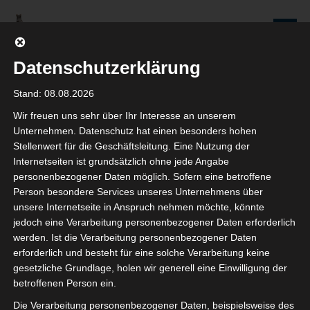
Zum
Inhalt
Seniorenredaktion
springen
Wolfenbüttel
Datenschutzerklärung
WIR WERDEN NICHT NUR ÄLTER, WIR WERDEN AUCH IMMER BESSER!
Stand: 08.08.2026
Wir freuen uns sehr über Ihr Interesse an unserem
Beiträge
Unternehmen. Datenschutz hat einen besonders hohen
Stellenwert für die Geschäftsleitung. Eine Nutzung der
Internetseiten ist grundsätzlich ohne jede Angabe
personenbezogener Daten möglich. Sofern eine betroffene
Person besondere Services unseres Unternehmens über
Korruptionsvorwurf gegen
unsere Internetseite in Anspruch nehmen möchte, könnte
jedoch eine Verarbeitung personenbezogener Daten erforderlich
Bürgermeisterkandidat
werden. Ist die Verarbeitung personenbezogener Daten
erforderlich und besteht für eine solche Verarbeitung keine
24. AUGUST 2021
gesetzliche Grundlage, holen wir generell eine Einwilligung der
SENIOR DETLEF
betroffenen Person ein.
KOMMENTAR SCHREIBEN
Die Verarbeitung personenbezogener Daten, beispielsweise des