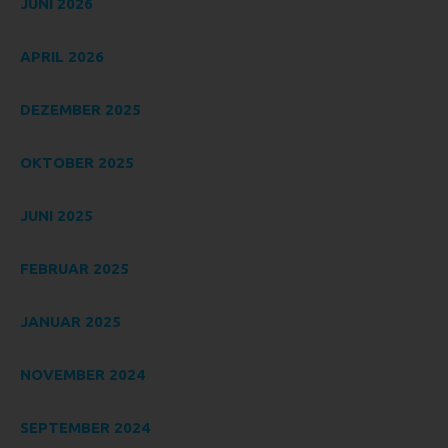
nicht. Behörden, die im Rahmen eines bestimmten
JUNI 2026
Untersuchungsauftrags nach dem Unionsrecht oder dem
Recht der Mitgliedstaaten möglicherweise
APRIL 2026
personenbezogene Daten erhalten, gelten jedoch nicht als
Empfänger.
DEZEMBER 2025
J) DRITTER
Dritter ist eine natürliche oder juristische Person, Behörde,
OKTOBER 2025
Einrichtung oder andere Stelle außer der betroffenen
Person, dem Verantwortlichen, dem Auftragsverarbeiter
JUNI 2025
und den Personen, die unter der unmittelbaren
Verantwortung des Verantwortlichen oder des
Auftragsverarbeiters befugt sind, die personenbezogenen
FEBRUAR 2025
Daten zu verarbeiten.
K) EINWILLIGUNG
JANUAR 2025
Einwilligung ist jede von der betroffenen Person freiwillig für
den bestimmten Fall in informierter Weise und
NOVEMBER 2024
unmissverständlich abgegebene Willensbekundung in
Form einer Erklärung oder einer sonstigen eindeutigen
SEPTEMBER 2024
bestätigenden Handlung, mit der die betroffene Person zu