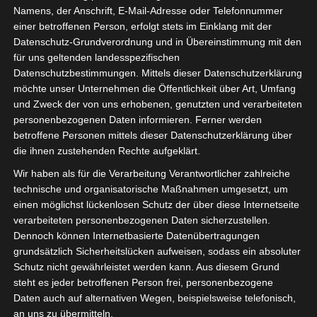
Namens, der Anschrift, E-Mail-Adresse oder Telefonnummer
einer betroffenen Person, erfolgt stets im Einklang mit der
Datenschutz-Grundverordnung und in Übereinstimmung mit den
für uns geltenden landesspezifischen
Datenschutzbestimmungen. Mittels dieser Datenschutzerklärung
möchte unser Unternehmen die Öffentlichkeit über Art, Umfang
und Zweck der von uns erhobenen, genutzten und verarbeiteten
personenbezogenen Daten informieren. Ferner werden
betroffene Personen mittels dieser Datenschutzerklärung über
die ihnen zustehenden Rechte aufgeklärt.
Wir haben als für die Verarbeitung Verantwortlicher zahlreiche
technische und organisatorische Maßnahmen umgesetzt, um
einen möglichst lückenlosen Schutz der über diese Internetseite
verarbeiteten personenbezogenen Daten sicherzustellen.
Dennoch können Internetbasierte Datenübertragungen
grundsätzlich Sicherheitslücken aufweisen, sodass ein absoluter
Schutz nicht gewährleistet werden kann. Aus diesem Grund
steht es jeder betroffenen Person frei, personenbezogene
Gegen den Bürgermeisterkandidat Ivica Lukanic wird ein
Daten auch auf alternativen Wegen, beispielsweise telefonisch,
Korruptionsverdacht erhoben. Wir haben mit ihm
an uns zu übermitteln.