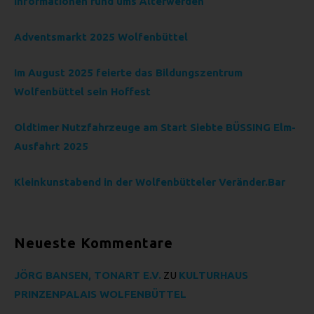
Informationen rund ums Älterwerden
vorherzusagen.
F) PSEUDONYMISIERUNG
Adventsmarkt 2025 Wolfenbüttel
Pseudonymisierung ist die Verarbeitung
Im August 2025 feierte das Bildungszentrum
personenbezogener Daten in einer Weise, auf welche die
personenbezogenen Daten ohne Hinzuziehung
Wolfenbüttel sein Hoffest
zusätzlicher Informationen nicht mehr einer spezifischen
betroffenen Person zugeordnet werden können, sofern
Oldtimer Nutzfahrzeuge am Start Siebte BÜSSING Elm-
diese zusätzlichen Informationen gesondert aufbewahrt
Ausfahrt 2025
werden und technischen und organisatorischen
Maßnahmen unterliegen, die gewährleisten, dass die
Kleinkunstabend in der Wolfenbütteler Veränder.Bar
personenbezogenen Daten nicht einer identifizierten oder
identifizierbaren natürlichen Person zugewiesen werden.
G) VERANTWORTLICHER ODER
FÜR DIE VERARBEITUNG
Neueste Kommentare
VERANTWORTLICHER
JÖRG BANSEN, TONART E.V.
ZU
KULTURHAUS
Verantwortlicher oder für die Verarbeitung Verantwortlicher
ist die natürliche oder juristische Person, Behörde,
PRINZENPALAIS WOLFENBÜTTEL
Einrichtung oder andere Stelle, die allein oder gemeinsam